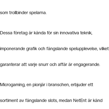
som trollbinder spelarna.
Dessa företag är kända för sin innovativa teknik,
imponerande grafik och fängslande spelupplevelse, vilket
garanterar att varje snurr och affär är engagerande.
Microgaming, en pionjär i branschen, erbjuder ett
sortiment av fängslande slots, medan NetEnt är känd