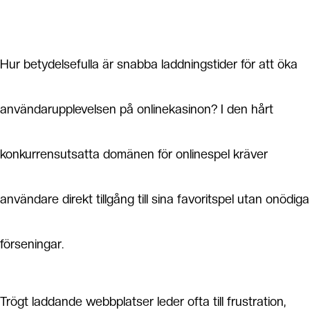
Hur betydelsefulla är snabba laddningstider för att öka
användarupplevelsen på onlinekasinon? I den hårt
konkurrensutsatta domänen för onlinespel kräver
användare direkt tillgång till sina favoritspel utan onödiga
förseningar.
Trögt laddande webbplatser leder ofta till frustration,