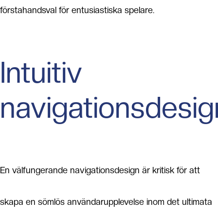
förstahandsval för entusiastiska spelare.
Intuitiv
navigationsdesig
En välfungerande navigationsdesign är kritisk för att
skapa en sömlös användarupplevelse inom det ultimata