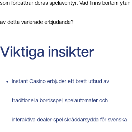
som förbättrar deras speläventyr. Vad finns bortom ytan
av detta varierade erbjudande?
Viktiga insikter
Instant Casino erbjuder ett brett utbud av
traditionella bordsspel, spelautomater och
interaktiva dealer-spel skräddarsydda för svenska