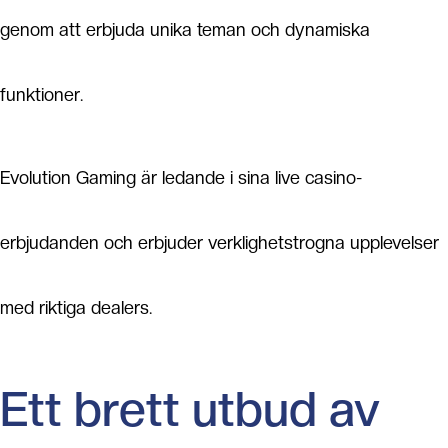
genom att erbjuda unika teman och dynamiska
funktioner.
Evolution Gaming är ledande i sina live casino-
erbjudanden och erbjuder verklighetstrogna upplevelser
med riktiga dealers.
Ett brett utbud av