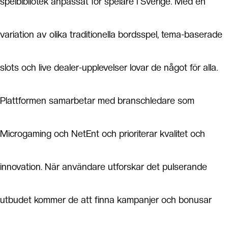
spelbibliotek anpassat för spelare i Sverige. Med en
variation av olika traditionella bordsspel, tema-baserade
slots och live dealer-upplevelser lovar de något för alla.
Plattformen samarbetar med branschledare som
Microgaming och NetEnt och prioriterar kvalitet och
innovation. När användare utforskar det pulserande
utbudet kommer de att finna kampanjer och bonusar