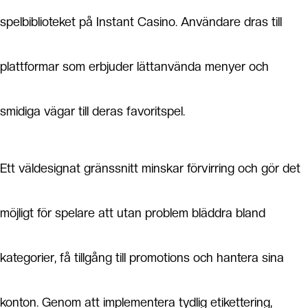
spelbiblioteket på Instant Casino. Användare dras till
plattformar som erbjuder lättanvända menyer och
smidiga vägar till deras favoritspel.
Ett väldesignat gränssnitt minskar förvirring och gör det
möjligt för spelare att utan problem bläddra bland
kategorier, få tillgång till promotions och hantera sina
konton. Genom att implementera tydlig etikettering,