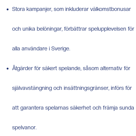
Stora kampanjer, som inkluderar välkomstbonusar
och unika belöningar, förbättrar spelupplevelsen för
alla användare i Sverige.
Åtgärder för säkert spelande, såsom alternativ för
självavstängning och insättningsgränser, införs för
att garantera spelarnas säkerhet och främja sunda
spelvanor.