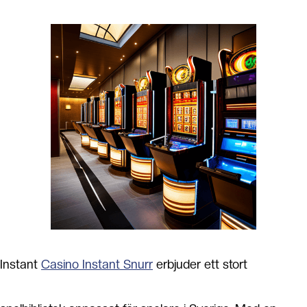
Instant
Casino Instant Snurr
erbjuder ett stort