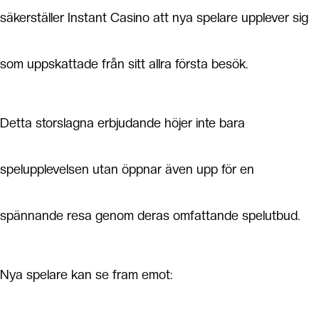
säkerställer Instant Casino att nya spelare upplever sig
som uppskattade från sitt allra första besök.
Detta storslagna erbjudande höjer inte bara
spelupplevelsen utan öppnar även upp för en
spännande resa genom deras omfattande spelutbud.
Nya spelare kan se fram emot: