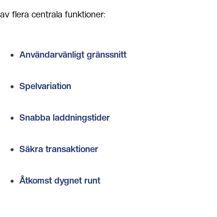
av flera centrala funktioner:
Användarvänligt gränssnitt
Spelvariation
Snabba laddningstider
Säkra transaktioner
Åtkomst dygnet runt