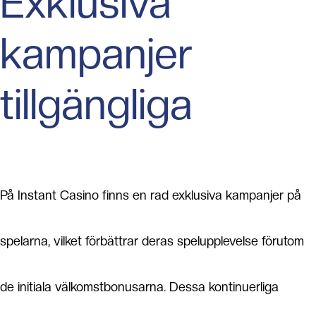
Exklusiva
kampanjer
tillgängliga
På Instant Casino finns en rad exklusiva kampanjer på
spelarna, vilket förbättrar deras spelupplevelse förutom
de initiala välkomstbonusarna. Dessa kontinuerliga