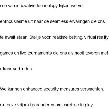
rise van innovative technology kijken we vol
enthousiasme uit naar de seamless ervaringen die ons
te await staan. Stel je voor: realtime betting, virtual reality
games en live tournaments die ons als nooit tevoren met
elkaar verbinden.
We kunnen enhanced security measures verwachten,
die onze vrijheid garanderen om carefree te play.