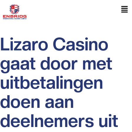
Lizaro Casino
gaat door met
uitbetalingen
doen aan
deelnemers uit