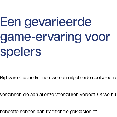
Een gevarieerde
game-ervaring voor
spelers
Bij Lizaro Casino kunnen we een uitgebreide spelselectie
verkennen die aan al onze voorkeuren voldoet. Of we nu
behoefte hebben aan traditionele gokkasten of