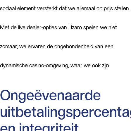
sociaal element versterkt dat we allemaal op prijs stellen.
Met de live dealer-opties van Lizaro spelen we niet
zomaar; we ervaren de ongebondenheid van een
dynamische casino-omgeving, waar we ook zijn.
Ongeëvenaarde
uitbetalingspercent
en integriteit