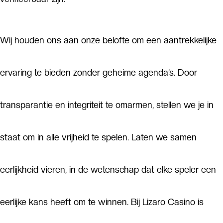
Wij houden ons aan onze belofte om een aantrekkelijke
ervaring te bieden zonder geheime agenda’s. Door
transparantie en integriteit te omarmen, stellen we je in
staat om in alle vrijheid te spelen. Laten we samen
eerlijkheid vieren, in de wetenschap dat elke speler een
eerlijke kans heeft om te winnen. Bij Lizaro Casino is