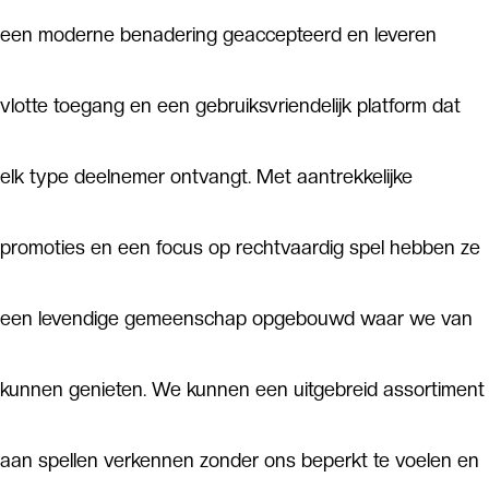
een moderne benadering geaccepteerd en leveren
vlotte toegang en een gebruiksvriendelijk platform dat
elk type deelnemer ontvangt. Met aantrekkelijke
promoties en een focus op rechtvaardig spel hebben ze
een levendige gemeenschap opgebouwd waar we van
kunnen genieten. We kunnen een uitgebreid assortiment
aan spellen verkennen zonder ons beperkt te voelen en