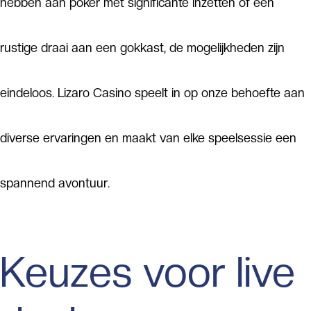
hebben aan poker met significante inzetten of een
rustige draai aan een gokkast, de mogelijkheden zijn
eindeloos. Lizaro Casino speelt in op onze behoefte aan
diverse ervaringen en maakt van elke speelsessie een
spannend avontuur.
Keuzes voor live