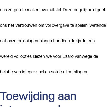
ons zorgen te maken over uitstel. Deze degelijkheid geeft
ons het vertrouwen om vol overgave te spelen, wetende
dat onze beloningen binnen handbereik zijn. In een
wereld vol opties kiezen we voor Lizaro vanwege de
belofte van integer spel en solide uitbetalingen.
Toewijding aan