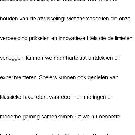
houden van de afwisseling! Met themaspellen die onze
verbeelding prikkelen en innovatieve titels die de limieten
verleggen, kunnen we naar hartelust ontdekken en
experimenteren. Spelers kunnen ook genieten van
klassieke favorieten, waardoor herinneringen en
moderne gaming samenkomen. Of we nu behoefte