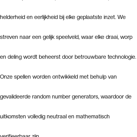
helderheid en eerlijkheid bij elke geplaatste inzet. We
streven naar een gelijk speelveld, waar elke draai, worp
en deling wordt beheerst door betrouwbare technologie.
Onze spellen worden ontwikkeld met behulp van
gevalideerde random number generators, waardoor de
uitkomsten volledig neutraal en mathematisch
verifieerbaar zijn.