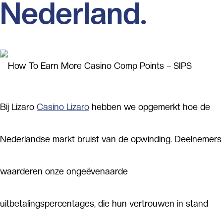
Nederland.
Bij Lizaro
Casino Lizaro
hebben we opgemerkt hoe de
Nederlandse markt bruist van de opwinding. Deelnemers
waarderen onze ongeëvenaarde
uitbetalingspercentages, die hun vertrouwen in stand