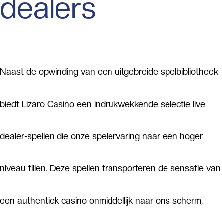
dealers
Naast de opwinding van een uitgebreide spelbibliotheek
biedt Lizaro Casino een indrukwekkende selectie live
dealer-spellen die onze spelervaring naar een hoger
niveau tillen. Deze spellen transporteren de sensatie van
een authentiek casino onmiddellijk naar ons scherm,