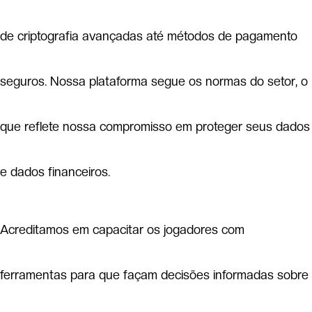
de criptografia avançadas até métodos de pagamento
seguros. Nossa plataforma segue os normas do setor, o
que reflete nossa compromisso em proteger seus dados
e dados financeiros.
Acreditamos em capacitar os jogadores com
ferramentas para que façam decisões informadas sobre