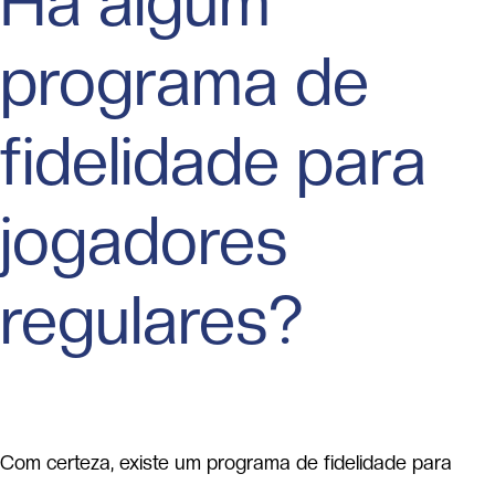
Há algum
programa de
fidelidade para
jogadores
regulares?
Com certeza, existe um programa de fidelidade para