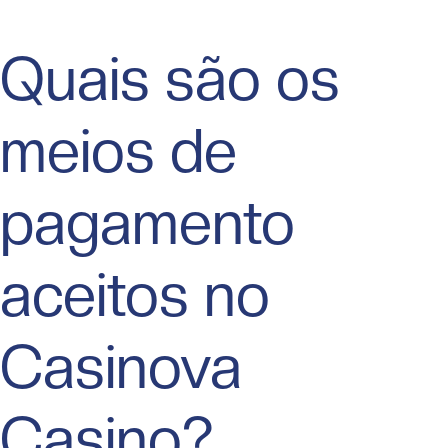
Quais são os
meios de
pagamento
aceitos no
Casinova
Casino?