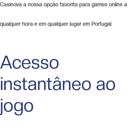
Casinova a nossa opção favorita para games online a
qualquer hora e em qualquer lugar em Portugal.
Acesso
instantâneo ao
jogo