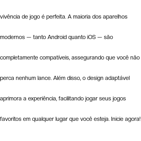
vivência de jogo é perfeita. A maioria dos aparelhos
modernos — tanto Android quanto iOS — são
completamente compatíveis, assegurando que você não
perca nenhum lance. Além disso, o design adaptável
aprimora a experiência, facilitando jogar seus jogos
favoritos em qualquer lugar que você esteja. Inicie agora!