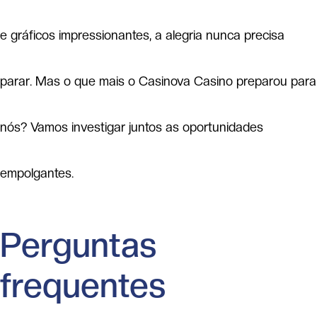
e gráficos impressionantes, a alegria nunca precisa
parar. Mas o que mais o Casinova Casino preparou para
nós? Vamos investigar juntos as oportunidades
empolgantes.
Perguntas
frequentes