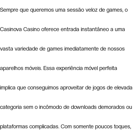
Sempre que queremos uma sessão veloz de games, o
Casinova Casino oferece entrada instantâneo a uma
vasta variedade de games imediatamente de nossos
aparelhos móveis. Essa experiência móvel perfeita
implica que conseguimos aproveitar de jogos de elevada
categoria sem o incômodo de downloads demorados ou
plataformas complicadas. Com somente poucos toques,