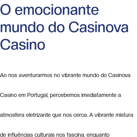
O emocionante
mundo do Casinova
Casino
Ao nos aventurarmos no vibrante mundo do Casinova
Casino em Portugal, percebemos imediatamente a
atmosfera eletrizante que nos cerca. A vibrante mistura
de influências culturais nos fascina, enquanto