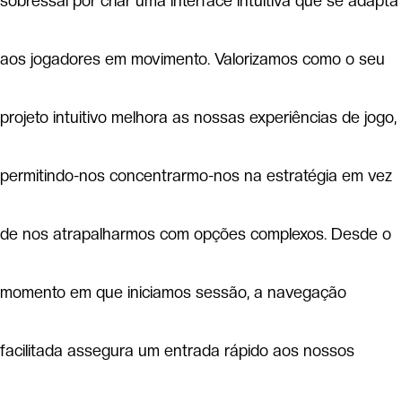
sobressai por criar uma interface intuitiva que se adapta
aos jogadores em movimento. Valorizamos como o seu
projeto intuitivo melhora as nossas experiências de jogo,
permitindo-nos concentrarmo-nos na estratégia em vez
de nos atrapalharmos com opções complexos. Desde o
momento em que iniciamos sessão, a navegação
facilitada assegura um entrada rápido aos nossos