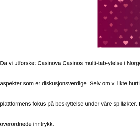
Da vi utforsket Casinova Casinos multi-tab-ytelse i Norg
aspekter som er diskusjonsverdige. Selv om vi likte hur
plattformens fokus på beskyttelse under våre spilløkter.
overordnede inntrykk.