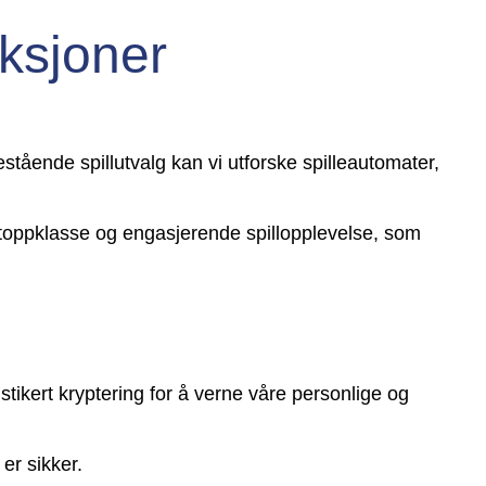
ksjoner
stående spillutvalg kan vi utforske spilleautomater,
k i toppklasse og engasjerende spillopplevelse, som
stikert kryptering for å verne våre personlige og
er sikker.