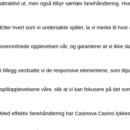
attraktivt ut, men også tilbyr sømløs fanehåndtering. Hv
Etter hvert som vi undersøkte spillet, la vi merke til hvo
overordnede opplevelsen vår, og garanterer at vi ikke sløse
I tillegg verdsatte vi de responsive elementene, som tilp
spillopplevelsene våre, slik at vi kan fokusere på det som 
Med effektiv fanehåndtering har Casinova Casino lykkes