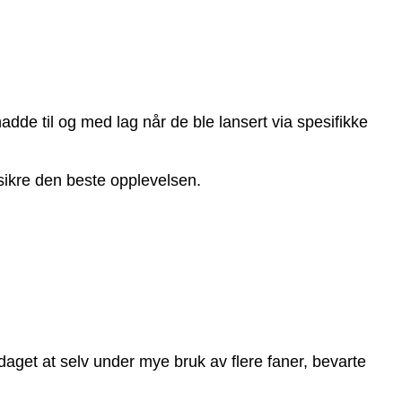
hadde til og med lag når de ble lansert via spesifikke
 sikre den beste opplevelsen.
get at selv under mye bruk av flere faner, bevarte