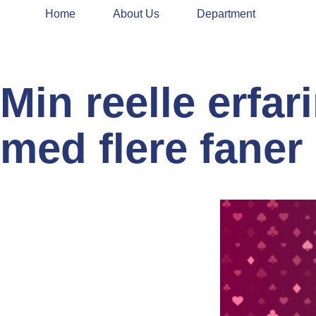
Home
About Us
Department
Min reelle erfa
med flere faner