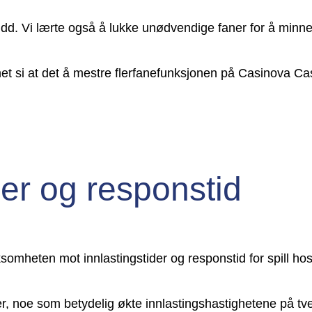
udd. Vi lærte også å lukke unødvendige faner for å minne
et si at det å mestre flerfanefunksjonen på Casinova Cas
ider og responstid
merksomheten mot innlastingstider og responstid for spill
r, noe som betydelig økte innlastingshastighetene på tvers 