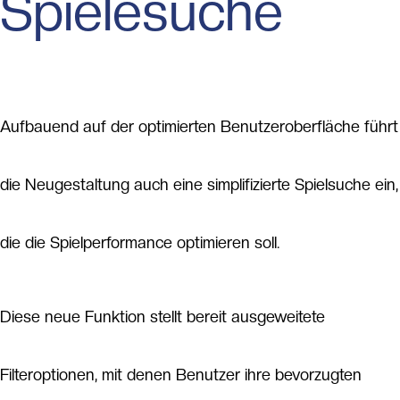
Spielesuche
Aufbauend auf der optimierten Benutzeroberfläche führt
die Neugestaltung auch eine simplifizierte Spielsuche ein,
die die Spielperformance optimieren soll.
Diese neue Funktion stellt bereit ausgeweitete
Filteroptionen, mit denen Benutzer ihre bevorzugten