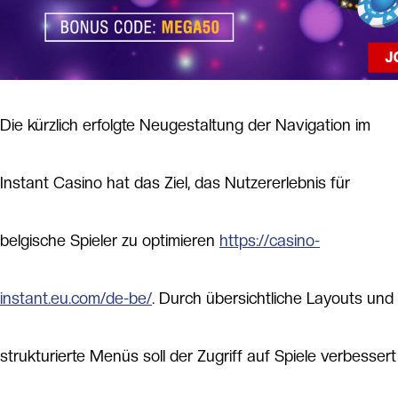
Die kürzlich erfolgte Neugestaltung der Navigation im
Instant Casino hat das Ziel, das Nutzererlebnis für
belgische Spieler zu optimieren
https://casino-
instant.eu.com/de-be/
. Durch übersichtliche Layouts und
strukturierte Menüs soll der Zugriff auf Spiele verbessert