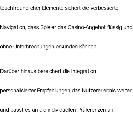
touchfreundlicher Elemente sichert die verbesserte
Navigation, dass Spieler das Casino-Angebot flüssig und
ohne Unterbrechungen erkunden können.
Darüber hinaus bereichert die Integration
personalisierter Empfehlungen das Nutzererlebnis weiter
und passt es an die individuellen Präferenzen an.