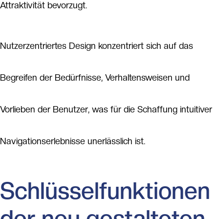
Attraktivität bevorzugt.
Nutzerzentriertes Design konzentriert sich auf das
Begreifen der Bedürfnisse, Verhaltensweisen und
Vorlieben der Benutzer, was für die Schaffung intuitiver
Navigationserlebnisse unerlässlich ist.
Schlüsselfunktionen
der neu gestalteten