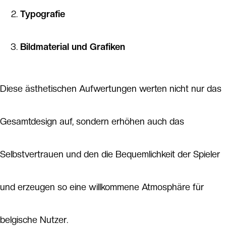
Typografie
Bildmaterial und Grafiken
Diese ästhetischen Aufwertungen werten nicht nur das
Gesamtdesign auf, sondern erhöhen auch das
Selbstvertrauen und den die Bequemlichkeit der Spieler
und erzeugen so eine willkommene Atmosphäre für
belgische Nutzer.