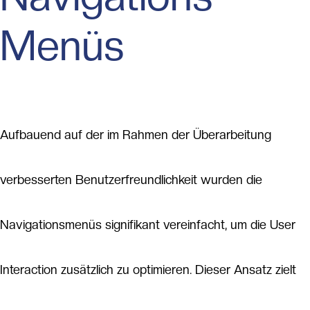
Menüs
Aufbauend auf der im Rahmen der Überarbeitung
verbesserten Benutzerfreundlichkeit wurden die
Navigationsmenüs signifikant vereinfacht, um die User
Interaction zusätzlich zu optimieren. Dieser Ansatz zielt