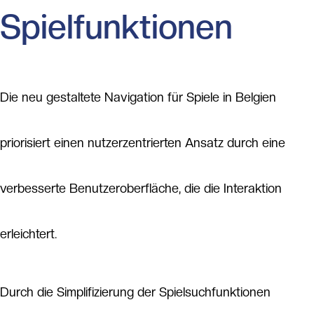
Spielfunktionen
Die neu gestaltete Navigation für Spiele in Belgien
priorisiert einen nutzerzentrierten Ansatz durch eine
verbesserte Benutzeroberfläche, die die Interaktion
erleichtert.
Durch die Simplifizierung der Spielsuchfunktionen