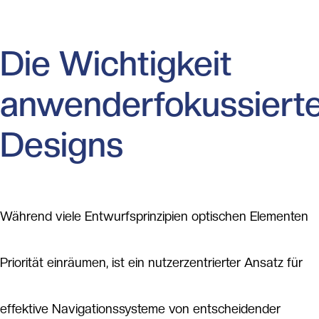
Die Wichtigkeit
anwenderfokussiert
Designs
Während viele Entwurfsprinzipien optischen Elementen
Priorität einräumen, ist ein nutzerzentrierter Ansatz für
effektive Navigationssysteme von entscheidender