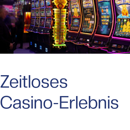
Zeitloses
Casino-Erlebnis