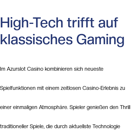
High-Tech trifft auf
klassisches Gaming
Im Azurslot Casino kombinieren sich neueste
Spielfunktionen mit einem zeitlosen Casino-Erlebnis zu
einer einmaligen Atmosphäre. Spieler genießen den Thrill
traditioneller Spiele, die durch aktuellste Technologie