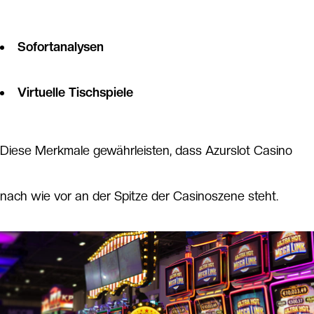
Sofortanalysen
Virtuelle Tischspiele
Diese Merkmale gewährleisten, dass Azurslot Casino
nach wie vor an der Spitze der Casinoszene steht.