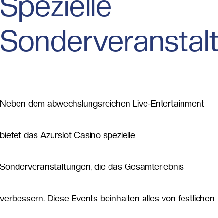
Spezielle
Sonderveranstal
Neben dem abwechslungsreichen Live-Entertainment
bietet das Azurslot Casino spezielle
Sonderveranstaltungen, die das Gesamterlebnis
verbessern. Diese Events beinhalten alles von festlichen