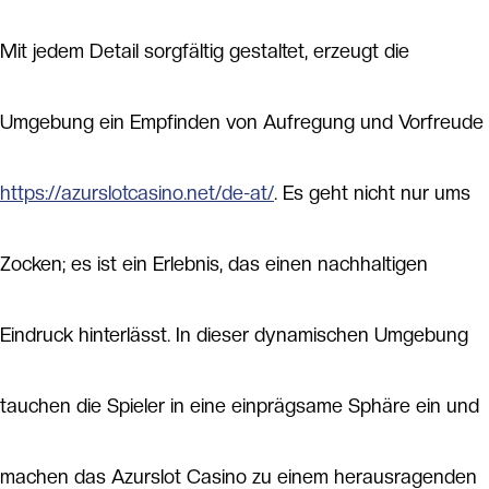
Mit jedem Detail sorgfältig gestaltet, erzeugt die
Umgebung ein Empfinden von Aufregung und Vorfreude
https://azurslotcasino.net/de-at/
. Es geht nicht nur ums
Zocken; es ist ein Erlebnis, das einen nachhaltigen
Eindruck hinterlässt. In dieser dynamischen Umgebung
tauchen die Spieler in eine einprägsame Sphäre ein und
machen das Azurslot Casino zu einem herausragenden