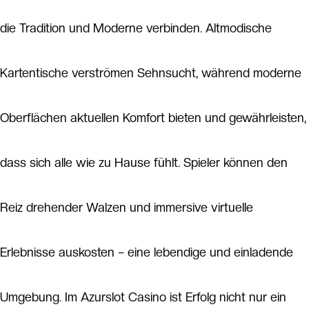
die Tradition und Moderne verbinden. Altmodische
Kartentische verströmen Sehnsucht, während moderne
Oberflächen aktuellen Komfort bieten und gewährleisten,
dass sich alle wie zu Hause fühlt. Spieler können den
Reiz drehender Walzen und immersive virtuelle
Erlebnisse auskosten – eine lebendige und einladende
Umgebung. Im Azurslot Casino ist Erfolg nicht nur ein