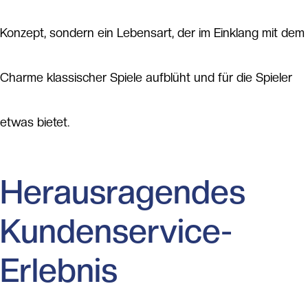
Konzept, sondern ein Lebensart, der im Einklang mit dem
Charme klassischer Spiele aufblüht und für die Spieler
etwas bietet.
Herausragendes
Kundenservice-
Erlebnis