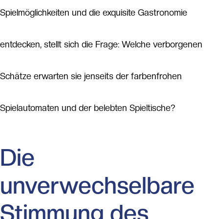
Spielmöglichkeiten und die exquisite Gastronomie
entdecken, stellt sich die Frage: Welche verborgenen
Schätze erwarten sie jenseits der farbenfrohen
Spielautomaten und der belebten Spieltische?
Die
unverwechselbare
Stimmung des