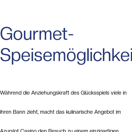
Gourmet-
Speisemöglichke
Während die Anziehungskraft des Glücksspiels viele in
ihren Bann zieht, macht das kulinarische Angebot im
Azurslot Casino den Besuch zu einem einzigartigen