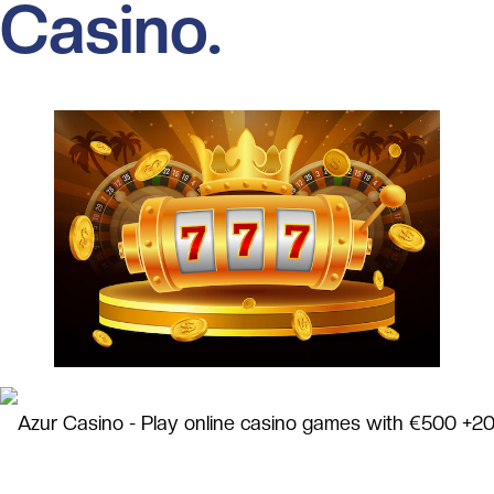
Casino.