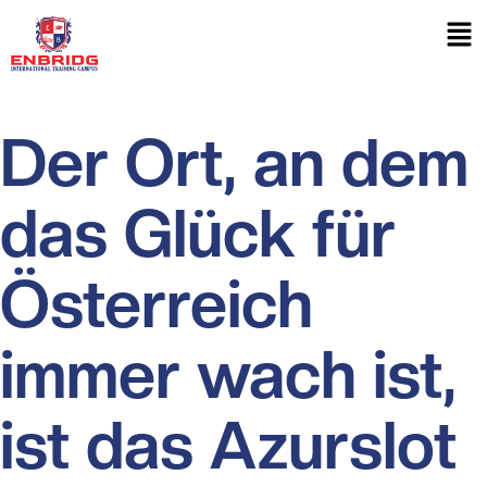
Der Ort, an dem
das Glück für
Österreich
immer wach ist,
ist das Azurslot