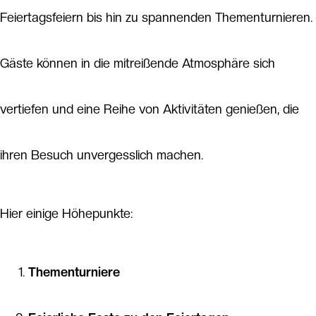
Feiertagsfeiern bis hin zu spannenden Thementurnieren.
Gäste können in die mitreißende Atmosphäre sich
vertiefen und eine Reihe von Aktivitäten genießen, die
ihren Besuch unvergesslich machen.
Hier einige Höhepunkte:
Thementurniere