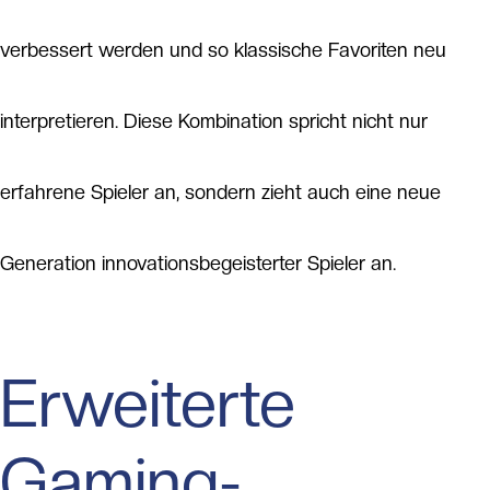
verbessert werden und so klassische Favoriten neu
interpretieren. Diese Kombination spricht nicht nur
erfahrene Spieler an, sondern zieht auch eine neue
Generation innovationsbegeisterter Spieler an.
Erweiterte
Gaming-