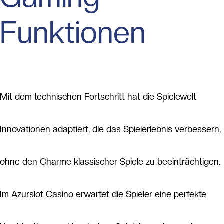
Funktionen
Mit dem technischen Fortschritt hat die Spielewelt
Innovationen adaptiert, die das Spielerlebnis verbessern,
ohne den Charme klassischer Spiele zu beeinträchtigen.
Im Azurslot Casino erwartet die Spieler eine perfekte