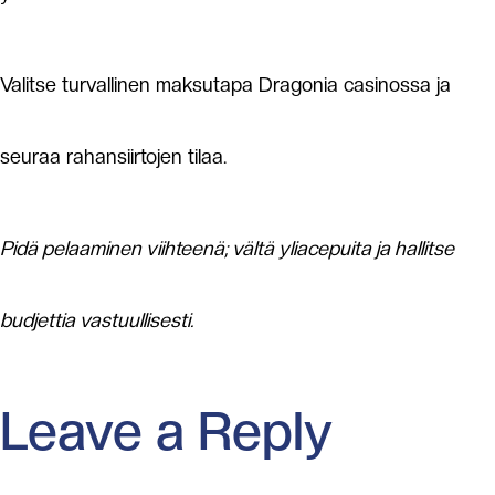
Valitse turvallinen maksutapa Dragonia casinossa ja
seuraa rahansiirtojen tilaa.
Pidä pelaaminen viihteenä; vältä yliacepuita ja hallitse
budjettia vastuullisesti.
Leave a Reply