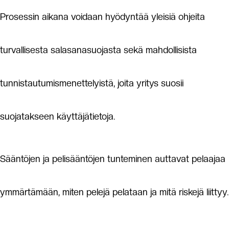
Prosessin aikana voidaan hyödyntää yleisiä ohjeita
turvallisesta salasanasuojasta sekä mahdollisista
tunnistautumismenettelyistä, joita yritys suosii
suojatakseen käyttäjätietoja.
Sääntöjen ja pelisääntöjen tunteminen auttavat pelaajaa
ymmärtämään, miten pelejä pelataan ja mitä riskejä liittyy.