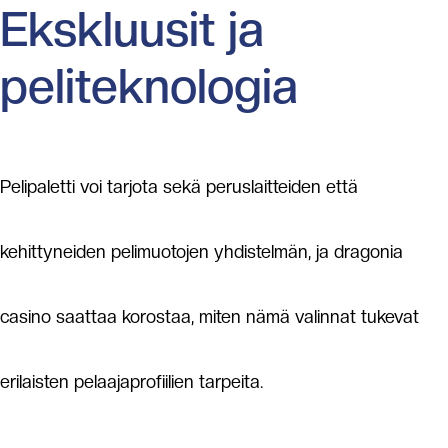
Ekskluusit ja
peliteknologia
Pelipaletti voi tarjota sekä peruslaitteiden että
kehittyneiden pelimuotojen yhdistelmän, ja dragonia
casino saattaa korostaa, miten nämä valinnat tukevat
erilaisten pelaajaprofiilien tarpeita.