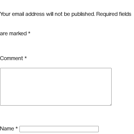
Your email address will not be published.
Required fields
are marked
*
Comment
*
Name
*