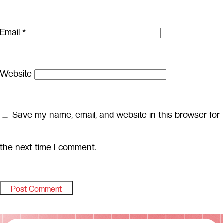
Email
*
Website
Save my name, email, and website in this browser for
the next time I comment.