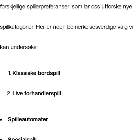
forskjellige spillerpreferanser, som lar oss utforske nye
spillkategorier. Her er noen bemerkelsesverdige valg vi
kan undersøke:
Klassiske bordspill
Live forhandlerspill
Spilleautomater
Spesialspill