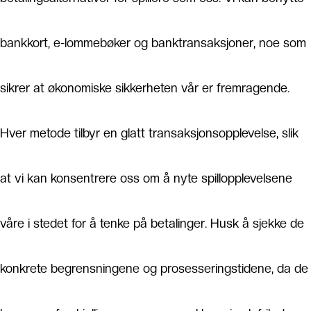
bankkort, e-lommebøker og banktransaksjoner, noe som
sikrer at økonomiske sikkerheten vår er fremragende.
Hver metode tilbyr en glatt transaksjonsopplevelse, slik
at vi kan konsentrere oss om å nyte spillopplevelsene
våre i stedet for å tenke på betalinger. Husk å sjekke de
konkrete begrensningene og prosesseringstidene, da de