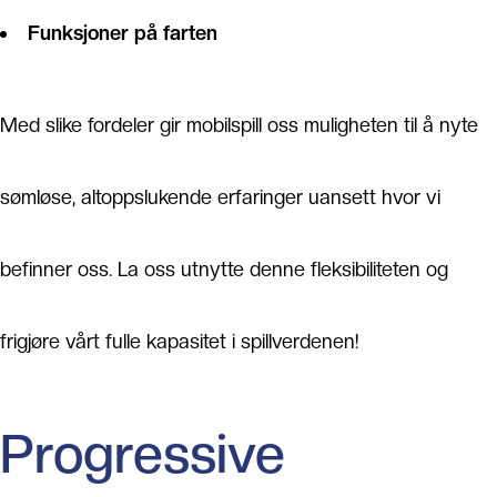
Funksjoner på farten
Med slike fordeler gir mobilspill oss muligheten til å nyte
sømløse, altoppslukende erfaringer uansett hvor vi
befinner oss. La oss utnytte denne fleksibiliteten og
frigjøre vårt fulle kapasitet i spillverdenen!
Progressive