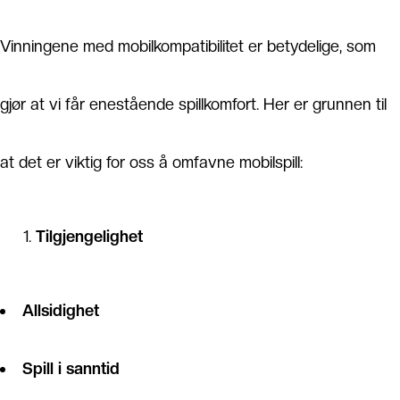
Vinningene med mobilkompatibilitet er betydelige, som
gjør at vi får enestående spillkomfort. Her er grunnen til
at det er viktig for oss å omfavne mobilspill:
Tilgjengelighet
Allsidighet
Spill i sanntid