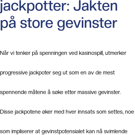
jackpotter: Jakten
på store gevinster
Når vi tenker på spenningen ved kasinospill, utmerker
progressive jackpoter seg ut som en av de mest
spennende måtene å søke etter massive gevinster.
Disse jackpotene øker med hver innsats som settes, noe
som impliserer at gevinstpotensialet kan nå svimlende