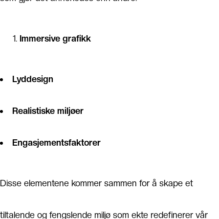
Immersive grafikk
Lyddesign
Realistiske miljøer
Engasjementsfaktorer
Disse elementene kommer sammen for å skape et
tiltalende og fengslende miljø som ekte redefinerer vår