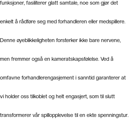
funksjoner, fasiliterer glatt samtale, noe som gjør det
enkelt å rådføre seg med forhandleren eller medspillere.
Denne øyeblikkeligheten forsterker ikke bare nervene,
men fremmer også en kameratskapsfølelse. Ved å
omfavne forhandlerengasjement i sanntid garanterer at
vi holder oss tilkoblet og helt engasjert, som til slutt
transformerer vår spillopplevelse til en ekte spenningstur.