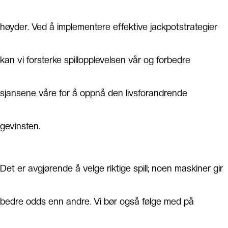
høyder. Ved å implementere effektive jackpotstrategier
kan vi forsterke spillopplevelsen vår og forbedre
sjansene våre for å oppnå den livsforandrende
gevinsten.
Det er avgjørende å velge riktige spill; noen maskiner gir
bedre odds enn andre. Vi bør også følge med på