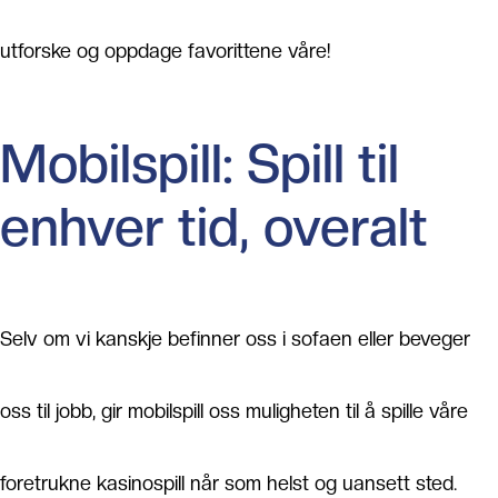
utforske og oppdage favorittene våre!
Mobilspill: Spill til
enhver tid, overalt
Selv om vi kanskje befinner oss i sofaen eller beveger
oss til jobb, gir mobilspill oss muligheten til å spille våre
foretrukne kasinospill når som helst og uansett sted.