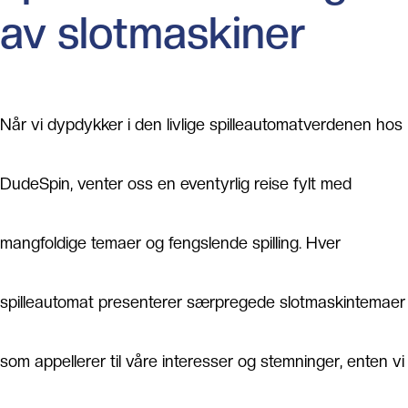
av slotmaskiner
Når vi dypdykker i den livlige spilleautomatverdenen hos
DudeSpin, venter oss en eventyrlig reise fylt med
mangfoldige temaer og fengslende spilling. Hver
spilleautomat presenterer særpregede slotmaskintemaer
som appellerer til våre interesser og stemninger, enten vi