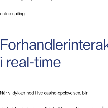
online spilling.
Forhandlerintera
i real-time
Når vi dykker ned i live casino-opplevelsen, blir