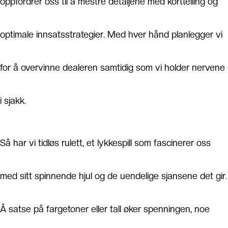
oppfordrer oss til å mestre detaljene med korttelling og
optimale innsatsstrategier. Med hver hånd planlegger vi
for å overvinne dealeren samtidig som vi holder nervene
i sjakk.
Så har vi tidløs rulett, et lykkespill som fascinerer oss
med sitt spinnende hjul og de uendelige sjansene det gir.
Å satse på fargetoner eller tall øker spenningen, noe