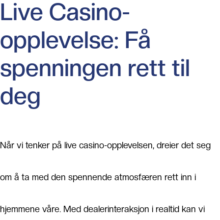
Live Casino-
opplevelse: Få
spenningen rett til
deg
Når vi tenker på live casino-opplevelsen, dreier det seg
om å ta med den spennende atmosfæren rett inn i
hjemmene våre. Med dealerinteraksjon i realtid kan vi