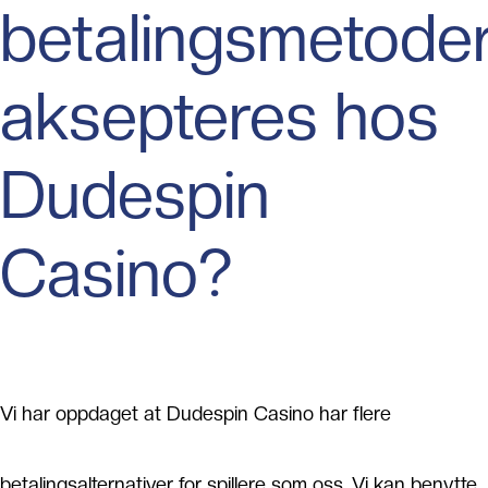
betalingsmetode
aksepteres hos
Dudespin
Casino?
Vi har oppdaget at Dudespin Casino har flere
betalingsalternativer for spillere som oss. Vi kan benytte