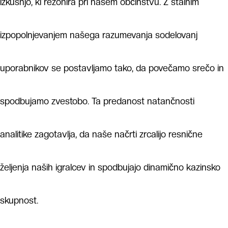
izkušnjo, ki rezonira pri našem občinstvu. Z stalnim
izpopolnjevanjem našega razumevanja sodelovanj
uporabnikov se postavljamo tako, da povečamo srečo in
spodbujamo zvestobo. Ta predanost natančnosti
analitike zagotavlja, da naše načrti zrcalijo resnične
željenja naših igralcev in spodbujajo dinamično kazinsko
skupnost.