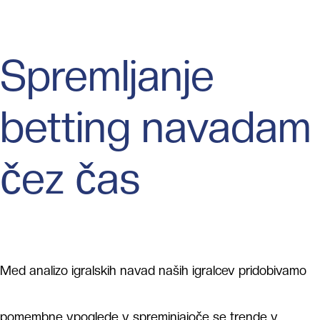
Spremljanje
betting navadam
čez čas
Med analizo igralskih navad naših igralcev pridobivamo
pomembne vpoglede v spreminjajoče se trende v