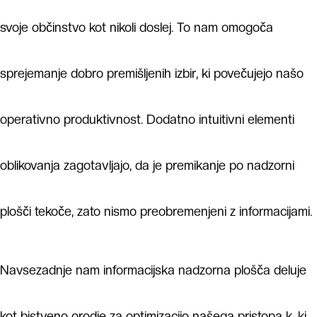
svoje občinstvo kot nikoli doslej. To nam omogoča
sprejemanje dobro premišljenih izbir, ki povečujejo našo
operativno produktivnost. Dodatno intuitivni elementi
oblikovanja zagotavljajo, da je premikanje po nadzorni
plošči tekoče, zato nismo preobremenjeni z informacijami.
Navsezadnje nam informacijska nadzorna plošča deluje
kot bistveno orodje za optimizacijo našega pristopa k, ki