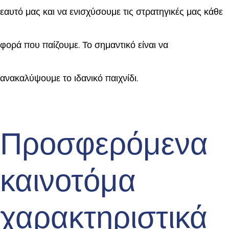
εαυτό μας και να ενισχύσουμε τις στρατηγικές μας κάθε
φορά που παίζουμε. Το σημαντικό είναι να
ανακαλύψουμε το ιδανικό παιχνίδι.
Προσφερόμενα
καινοτόμα
χαρακτηριστικά