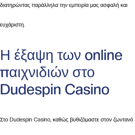
διατηρώντας παράλληλα την εμπειρία μας ασφαλή και
ευχάριστη.
Η έξαψη των online
παιχνιδιών στο
Dudespin Casino
Στο Dudespin Casino, καθώς βυθιζόμαστε στον ζωντανό