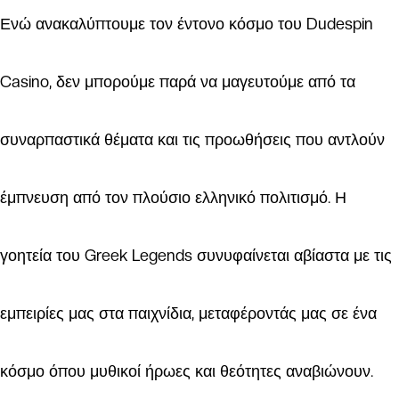
Ενώ ανακαλύπτουμε τον έντονο κόσμο του Dudespin
Casino, δεν μπορούμε παρά να μαγευτούμε από τα
συναρπαστικά θέματα και τις προωθήσεις που αντλούν
έμπνευση από τον πλούσιο ελληνικό πολιτισμό. Η
γοητεία του Greek Legends συνυφαίνεται αβίαστα με τις
εμπειρίες μας στα παιχνίδια, μεταφέροντάς μας σε ένα
κόσμο όπου μυθικοί ήρωες και θεότητες αναβιώνουν.