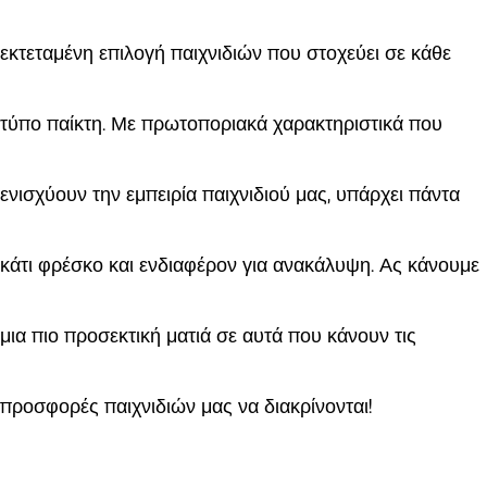
εκτεταμένη επιλογή παιχνιδιών που στοχεύει σε κάθε
τύπο παίκτη. Με πρωτοποριακά χαρακτηριστικά που
ενισχύουν την εμπειρία παιχνιδιού μας, υπάρχει πάντα
κάτι φρέσκο και ενδιαφέρον για ανακάλυψη. Ας κάνουμε
μια πιο προσεκτική ματιά σε αυτά που κάνουν τις
προσφορές παιχνιδιών μας να διακρίνονται!