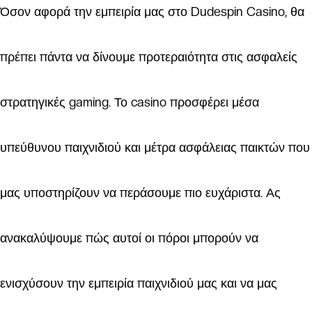
Όσον αφορά την εμπειρία μας στο Dudespin Casino, θα
πρέπει πάντα να δίνουμε προτεραιότητα στις ασφαλείς
στρατηγικές gaming. Το casino προσφέρει μέσα
υπεύθυνου παιχνιδιού και μέτρα ασφάλειας παικτών που
μας υποστηρίζουν να περάσουμε πιο ευχάριστα. Ας
ανακαλύψουμε πώς αυτοί οι πόροι μπορούν να
ενισχύσουν την εμπειρία παιχνιδιού μας και να μας