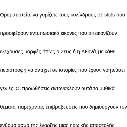
Οραματιστείτε να γυρίζετε τους κυλίνδρους σε slots που
προσφέρουν εντυπωσιακά εικόνες που απεικονίζουν
εξέχουσες μορφές όπως ο Ζευς ή η Αθηνά, με κάθε
περιστροφή να αντηχεί σε ιστορίες που έχουν γοητεύσει
γενιές. Οι προωθήσεις αντανακλούν αυτά τα μυθικά
θέματα, παρέχοντας επιβραβεύσεις που δημιουργούν τον
ενθουσιασμό της έναρξης μιας ηρωικής αποστολής.