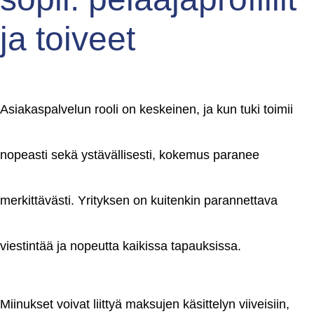
ja toiveet
Asiakaspalvelun rooli on keskeinen, ja kun tuki toimii
nopeasti sekä ystävällisesti, kokemus paranee
merkittävästi. Yrityksen on kuitenkin parannettava
viestintää ja nopeutta kaikissa tapauksissa.
Miinukset voivat liittyä maksujen käsittelyn viiveisiin,