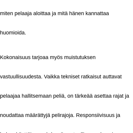
miten pelaaja aloittaa ja mitä hänen kannattaa
huomioida.
Kokonaisuus tarjoaa myös muistutuksen
vastuullisuudesta. Vaikka tekniset ratkaisut auttavat
pelaajaa hallitsemaan peliä, on tärkeää asettaa rajat ja
noudattaa määrättyjä pelirajoja. Responsiivisuus ja