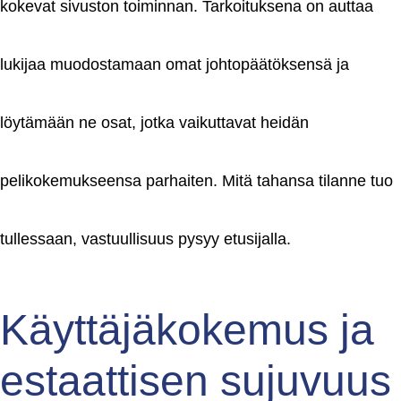
kokevat sivuston toiminnan. Tarkoituksena on auttaa
lukijaa muodostamaan omat johtopäätöksensä ja
löytämään ne osat, jotka vaikuttavat heidän
pelikokemukseensa parhaiten. Mitä tahansa tilanne tuo
tullessaan, vastuullisuus pysyy etusijalla.
Käyttäjäkokemus ja
estaattisen sujuvuus