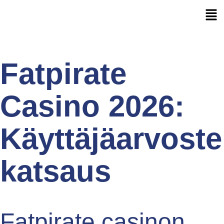
Fatpirate
Casino 2026:
Käyttäjäarvoste
katsaus
Fatpirate casinon