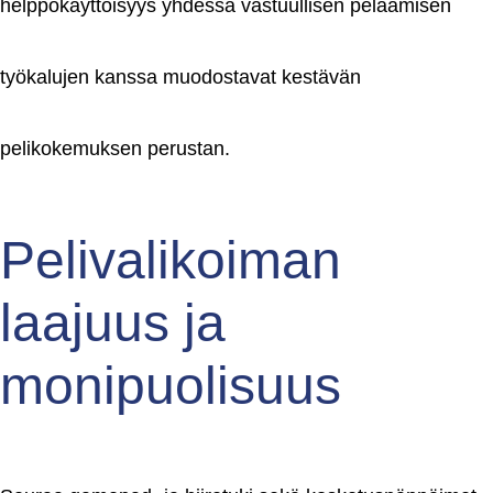
helppokäyttöisyys yhdessä vastuullisen pelaamisen
työkalujen kanssa muodostavat kestävän
pelikokemuksen perustan.
Pelivalikoiman
laajuus ja
monipuolisuus