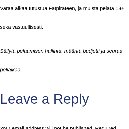
Varaa aikaa tutustua Fatpirateen, ja muista pelata 18+
sekä vastuullisesti.
Säilytä pelaamisen hallinta: määritä budjetti ja seuraa
peliaikaa.
Leave a Reply
Your email address will not be published.
Required