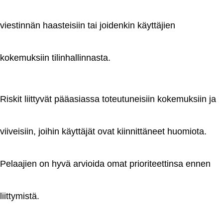
viestinnän haasteisiin tai joidenkin käyttäjien
kokemuksiin tilinhallinnasta.
Riskit liittyvät pääasiassa toteutuneisiin kokemuksiin ja
viiveisiin, joihin käyttäjät ovat kiinnittäneet huomiota.
Pelaajien on hyvä arvioida omat prioriteettinsa ennen
liittymistä.