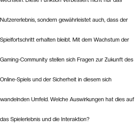
Nutzererlebnis, sondern gewährleistet auch, dass der
Spielfortschritt erhalten bleibt. Mit dem Wachstum der
Gaming-Community stellen sich Fragen zur Zukunft des
Online-Spiels und der Sicherheit in diesem sich
wandelnden Umfeld. Welche Auswirkungen hat dies auf
das Spielerlebnis und die Interaktion?