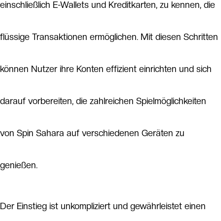
einschließlich E-Wallets und Kreditkarten, zu kennen, die
flüssige Transaktionen ermöglichen. Mit diesen Schritten
können Nutzer ihre Konten effizient einrichten und sich
darauf vorbereiten, die zahlreichen Spielmöglichkeiten
von Spin Sahara auf verschiedenen Geräten zu
genießen.
Der Einstieg ist unkompliziert und gewährleistet einen