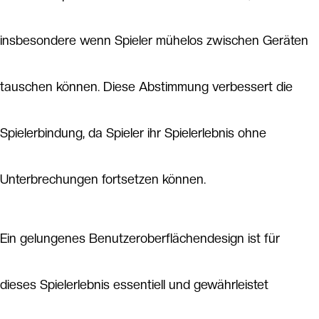
insbesondere wenn Spieler mühelos zwischen Geräten
tauschen können. Diese Abstimmung verbessert die
Spielerbindung, da Spieler ihr Spielerlebnis ohne
Unterbrechungen fortsetzen können.
Ein gelungenes Benutzeroberflächendesign ist für
dieses Spielerlebnis essentiell und gewährleistet