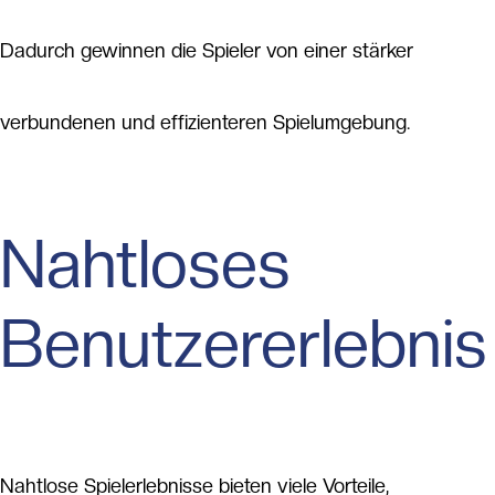
Dadurch gewinnen die Spieler von einer stärker
verbundenen und effizienteren Spielumgebung.
Nahtloses
Benutzererlebnis
Nahtlose Spielerlebnisse bieten viele Vorteile,