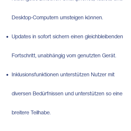
Desktop-Computern umsteigen können.
Updates in sofort sichern einen gleichbleibenden
Fortschritt, unabhängig vom genutzten Gerät.
Inklusionsfunktionen unterstützen Nutzer mit
diversen Bedürfnissen und unterstützen so eine
breitere Teilhabe.