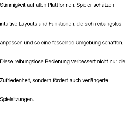
Stimmigkeit auf allen Plattformen. Spieler schätzen
intuitive Layouts und Funktionen, die sich reibungslos
anpassen und so eine fesselnde Umgebung schaffen.
Diese reibungslose Bedienung verbessert nicht nur die
Zufriedenheit, sondern fördert auch verlängerte
Spielsitzungen.