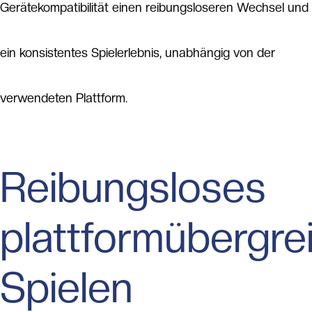
Gerätekompatibilität einen reibungsloseren Wechsel und
ein konsistentes Spielerlebnis, unabhängig von der
verwendeten Plattform.
Reibungsloses
plattformübergre
Spielen