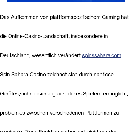
Das Aufkommen von plattformspezifischem Gaming hat
die Online-Casino-Landschaft, insbesondere in
Deutschland, wesentlich verändert
spinssahara.com
.
Spin Sahara Casino zeichnet sich durch nahtlose
Gerätesynchronisierung aus, die es Spielern ermöglicht,
problemlos zwischen verschiedenen Plattformen zu
wechseln. Diese Funktion verbessert nicht nur das