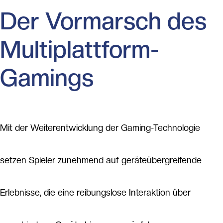
Der Vormarsch des
Multiplattform-
Gamings
Mit der Weiterentwicklung der Gaming-Technologie
setzen Spieler zunehmend auf geräteübergreifende
Erlebnisse, die eine reibungslose Interaktion über