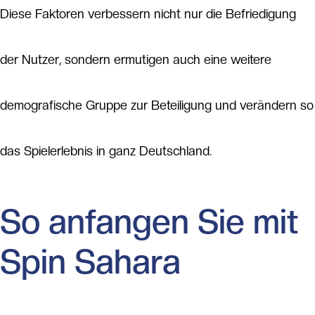
Diese Faktoren verbessern nicht nur die Befriedigung
der Nutzer, sondern ermutigen auch eine weitere
demografische Gruppe zur Beteiligung und verändern so
das Spielerlebnis in ganz Deutschland.
So anfangen Sie mit
Spin Sahara