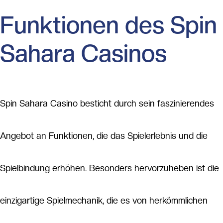
Funktionen des Spin
Sahara Casinos
Spin Sahara Casino besticht durch sein faszinierendes
Angebot an Funktionen, die das Spielerlebnis und die
Spielbindung erhöhen. Besonders hervorzuheben ist die
einzigartige Spielmechanik, die es von herkömmlichen