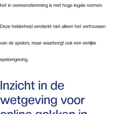
het in overeenstemming is met hoge legale normen.
Deze helderheid versterkt niet alleen het vertrouwen
van de spelers, maar waarborgt ook een eerlijke
spelomgeving.
Inzicht in de
wetgeving voor