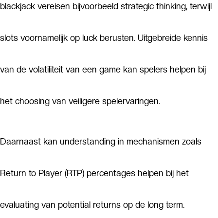
blackjack vereisen bijvoorbeeld strategic thinking, terwijl
slots voornamelijk op luck berusten. Uitgebreide kennis
van de volatiliteit van een game kan spelers helpen bij
het choosing van veiligere spelervaringen.
Daarnaast kan understanding in mechanismen zoals
Return to Player (RTP) percentages helpen bij het
evaluating van potential returns op de long term.