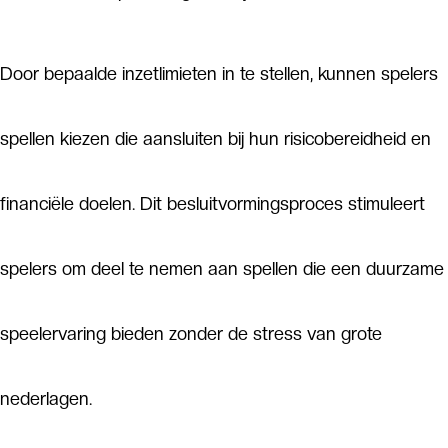
Door bepaalde inzetlimieten in te stellen, kunnen spelers
spellen kiezen die aansluiten bij hun risicobereidheid en
financiële doelen. Dit besluitvormingsproces stimuleert
spelers om deel te nemen aan spellen die een duurzame
speelervaring bieden zonder de stress van grote
nederlagen.