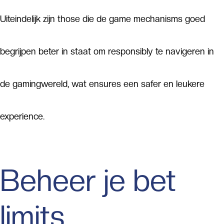
Uiteindelijk zijn those die de game mechanisms goed
begrijpen beter in staat om responsibly te navigeren in
de gamingwereld, wat ensures een safer en leukere
experience.
Beheer je bet
limits