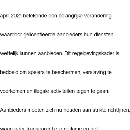
april 2021 betekende een belangrijke verandering,
waardoor gelicentieerde aanbieders hun diensten
wettelijk kunnen aanbieden. Dit regelgevingskader is
bedoeld om spelers te beschermen, verslaving te
voorkomen en illegale activiteiten tegen te gaan.
Aanbieders moeten zich nu houden aan strikte richtlijnen,
waaronder transparantie in reclame en het