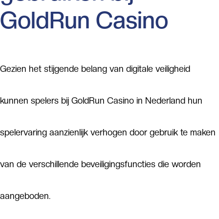
GoldRun Casino
Gezien het stijgende belang van digitale veiligheid
kunnen spelers bij GoldRun Casino in Nederland hun
spelervaring aanzienlijk verhogen door gebruik te maken
van de verschillende beveiligingsfuncties die worden
aangeboden.