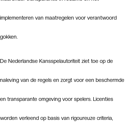
implementeren van maatregelen voor verantwoord
gokken.
De Nederlandse Kansspelautoriteit ziet toe op de
naleving van de regels en zorgt voor een beschermde
en transparante omgeving voor spelers. Licenties
worden verleend op basis van rigoureuze criteria,