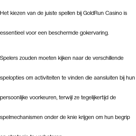
Het kiezen van de juiste spellen bij GoldRun Casino is
essentieel voor een beschermde gokervaring.
Spelers zouden moeten kijken naar de verschillende
spelopties om activiteiten te vinden die aansluiten bij hun
persoonlijke voorkeuren, terwijl ze tegelijkertijd de
spelmechanismen onder de knie krijgen om hun begrip