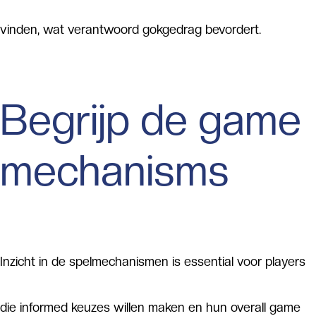
vinden, wat verantwoord gokgedrag bevordert.
Begrijp de game
mechanisms
Inzicht in de spelmechanismen is essential voor players
die informed keuzes willen maken en hun overall game