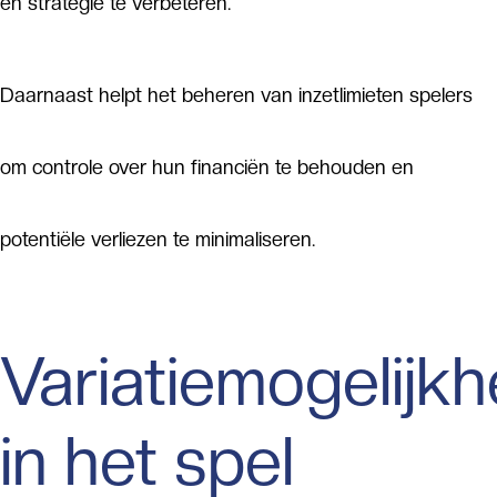
en strategie te verbeteren.
Daarnaast helpt het beheren van inzetlimieten spelers
om controle over hun financiën te behouden en
potentiële verliezen te minimaliseren.
Variatiemogelijk
in het spel