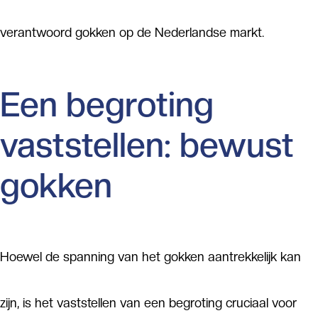
verantwoord gokken op de Nederlandse markt.
Een begroting
vaststellen: bewust
gokken
Hoewel de spanning van het gokken aantrekkelijk kan
zijn, is het vaststellen van een begroting cruciaal voor