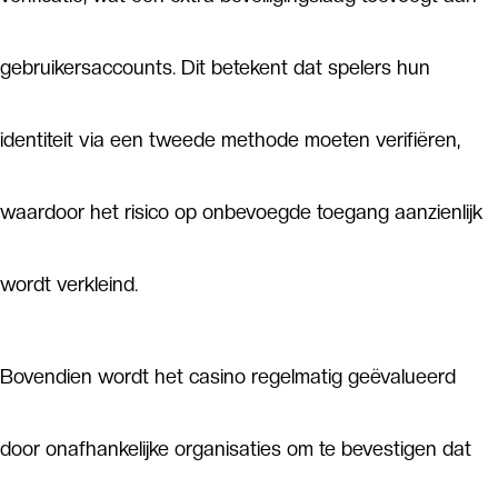
gebruikersaccounts. Dit betekent dat spelers hun
identiteit via een tweede methode moeten verifiëren,
waardoor het risico op onbevoegde toegang aanzienlijk
wordt verkleind.
Bovendien wordt het casino regelmatig geëvalueerd
door onafhankelijke organisaties om te bevestigen dat