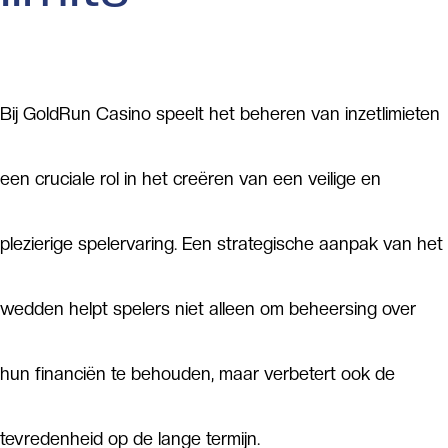
Bij GoldRun Casino speelt het beheren van inzetlimieten
een cruciale rol in het creëren van een veilige en
plezierige spelervaring. Een strategische aanpak van het
wedden helpt spelers niet alleen om beheersing over
hun financiën te behouden, maar verbetert ook de
tevredenheid op de lange termijn.