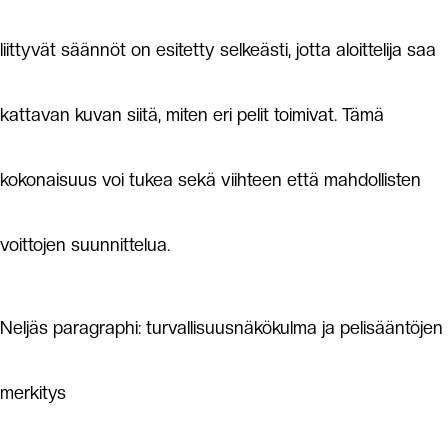
liittyvät säännöt on esitetty selkeästi, jotta aloittelija saa
kattavan kuvan siitä, miten eri pelit toimivat. Tämä
kokonaisuus voi tukea sekä viihteen että mahdollisten
voittojen suunnittelua.
Neljäs paragraphi: turvallisuusnäkökulma ja pelisääntöjen
merkitys