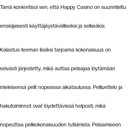
Tämä konkretisoi sen, että Happy Casino on suunniteltu
ensisijaisesti käyttäjäystävälliseksi ja selkeäksi.
Kalastus-teeman lisäksi tarjoama kokonaisuus on
selvästi järjestetty, mikä auttaa pelaajaa löytämään
mieleisensä pelit nopeassa aikataulussa. Peliluettelo ja
hakutoiminnot ovat löydettävissä helposti, mikä
nopeuttaa pelikokonaisuuden tutkimista. Pelaamiseen