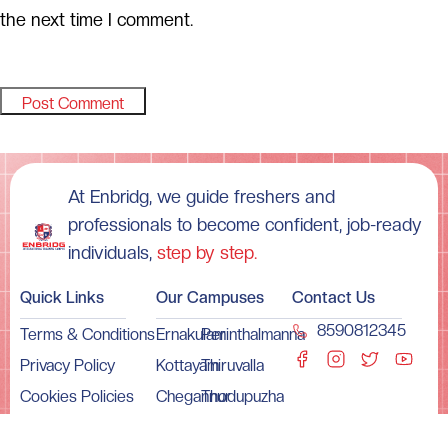
the next time I comment.
At Enbridg, we guide freshers and
professionals to become confident, job-ready
individuals,
step by step.
Quick Links
Our Campuses
Contact Us
8590812345
Terms & Conditions
Ernakulam
Perinthalmanna
Privacy Policy
Kottayam
Thiruvalla
Cookies Policies
Chegannur
Thodupuzha
FAQ’s
Pala