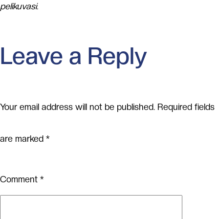
pelikuvasi.
Leave a Reply
Your email address will not be published.
Required fields
are marked
*
Comment
*