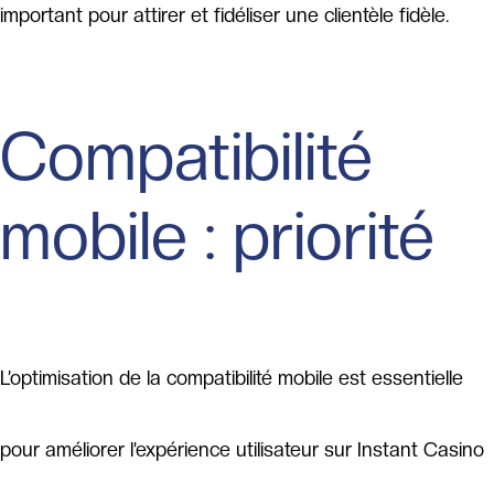
important pour attirer et fidéliser une clientèle fidèle.
Compatibilité
mobile : priorité
L’optimisation de la compatibilité mobile est essentielle
pour améliorer l’expérience utilisateur sur Instant Casino