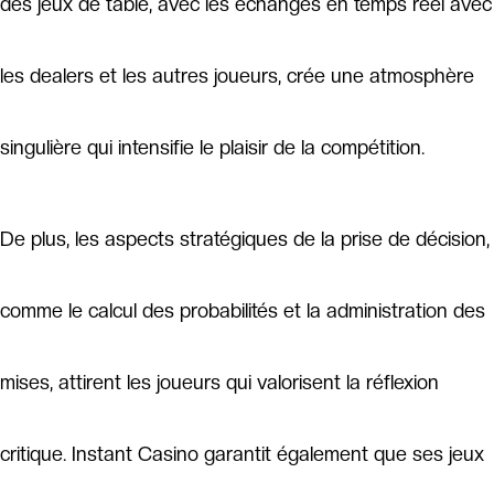
des jeux de table, avec les échanges en temps réel avec
les dealers et les autres joueurs, crée une atmosphère
singulière qui intensifie le plaisir de la compétition.
De plus, les aspects stratégiques de la prise de décision,
comme le calcul des probabilités et la administration des
mises, attirent les joueurs qui valorisent la réflexion
critique. Instant Casino garantit également que ses jeux