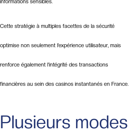
informations sensibles.
Cette stratégie à multiples facettes de la sécurité
optimise non seulement l’expérience utilisateur, mais
renforce également l’intégrité des transactions
financières au sein des casinos instantanés en France.
Plusieurs modes