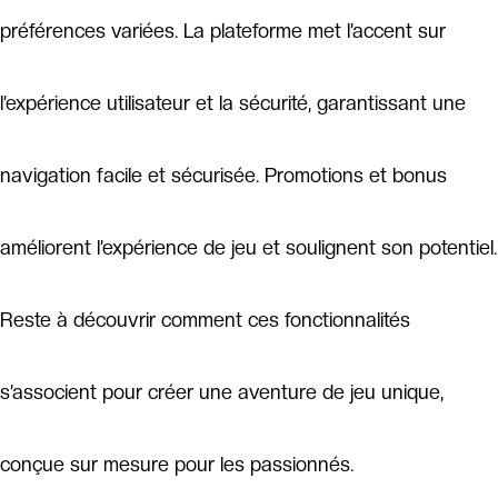
préférences variées. La plateforme met l’accent sur
l’expérience utilisateur et la sécurité, garantissant une
navigation facile et sécurisée. Promotions et bonus
améliorent l’expérience de jeu et soulignent son potentiel.
Reste à découvrir comment ces fonctionnalités
s’associent pour créer une aventure de jeu unique,
conçue sur mesure pour les passionnés.