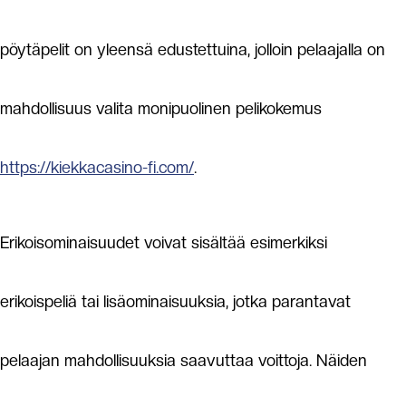
pöytäpelit on yleensä edustettuina, jolloin pelaajalla on
mahdollisuus valita monipuolinen pelikokemus
https://kiekkacasino-fi.com/
.
Erikoisominaisuudet voivat sisältää esimerkiksi
erikoispeliä tai lisäominaisuuksia, jotka parantavat
pelaajan mahdollisuuksia saavuttaa voittoja. Näiden