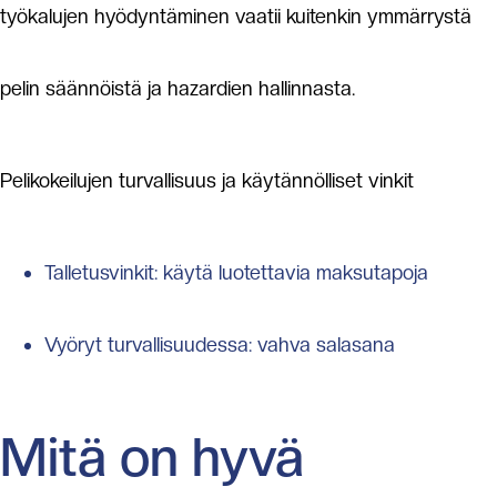
työkalujen hyödyntäminen vaatii kuitenkin ymmärrystä
pelin säännöistä ja hazardien hallinnasta.
Pelikokeilujen turvallisuus ja käytännölliset vinkit
Talletusvinkit: käytä luotettavia maksutapoja
Vyöryt turvallisuudessa: vahva salasana
Mitä on hyvä