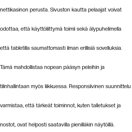
nettikasinon perusta. Sivuston kautta pelaajat voivat
odottaa, että käyttöliittymä toimii sekä älypuhelimella
että tabletilla saumattomasti ilman erillisiä sovelluksia.
Tämä mahdollistaa nopean pääsyn peleihin ja
tilinhallintaan myös liikkuessa. Responsiivinen suunnittelu
varmistaa, että tärkeät toiminnot, kuten talletukset ja
nostot, ovat helposti saatavilla pienilläkin näytöillä.