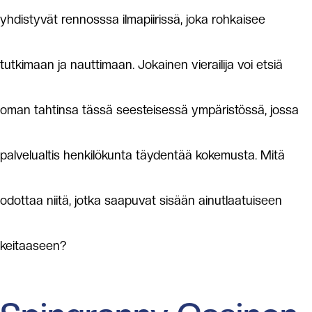
yhdistyvät rennosssa ilmapiirissä, joka rohkaisee
tutkimaan ja nauttimaan. Jokainen vierailija voi etsiä
oman tahtinsa tässä seesteisessä ympäristössä, jossa
palvelualtis henkilökunta täydentää kokemusta. Mitä
odottaa niitä, jotka saapuvat sisään ainutlaatuiseen
keitaaseen?