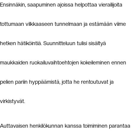
Ensinnäkin, saapuminen ajoissa helpottaa vierailijoita
tottumaan vilkkaaseen tunnelmaan ja estämään viime
hetken hätiköintiä. Suunnitteluun tulisi sisältyä
maukkaiden ruokailuvaihtoehtojen kokeileminen ennen
pelien pariin hyppäämistä, jotta he rentoutuvat ja
virkistyvät.
Auttavaisen henkilökunnan kanssa toimiminen parantaa