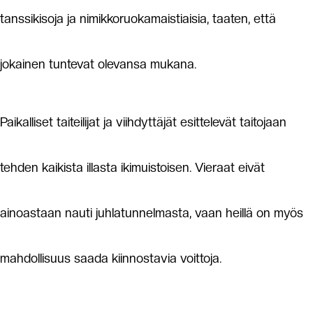
tanssikisoja ja nimikkoruokamaistiaisia, taaten, että
jokainen tuntevat olevansa mukana.
Paikalliset taiteilijat ja viihdyttäjät esittelevät taitojaan
tehden kaikista illasta ikimuistoisen. Vieraat eivät
ainoastaan nauti juhlatunnelmasta, vaan heillä on myös
mahdollisuus saada kiinnostavia voittoja.