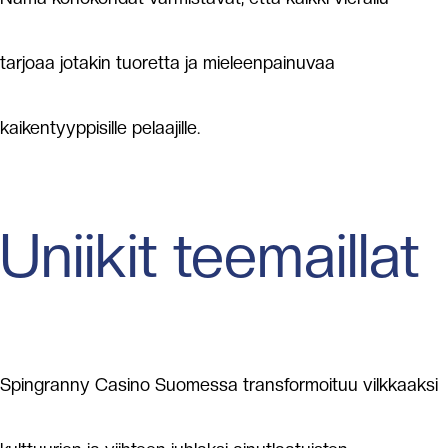
tarjoaa jotakin tuoretta ja mieleenpainuvaa
kaikentyyppisille pelaajille.
Uniikit teemaillat
Spingranny Casino Suomessa transformoituu vilkkaaksi