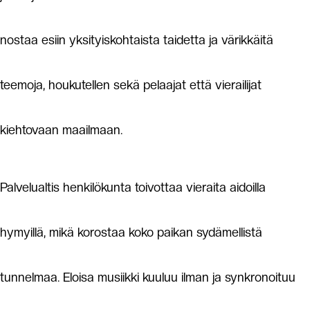
nostaa esiin yksityiskohtaista taidetta ja värikkäitä
teemoja, houkutellen sekä pelaajat että vierailijat
kiehtovaan maailmaan.
Palvelualtis henkilökunta toivottaa vieraita aidoilla
hymyillä, mikä korostaa koko paikan sydämellistä
tunnelmaa. Eloisa musiikki kuuluu ilman ja synkronoituu