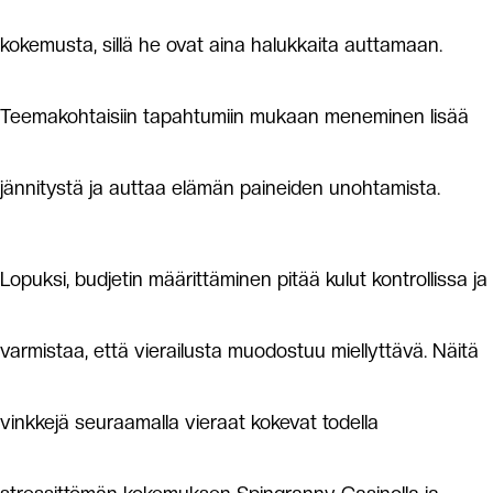
kokemusta, sillä he ovat aina halukkaita auttamaan.
Teemakohtaisiin tapahtumiin mukaan meneminen lisää
jännitystä ja auttaa elämän paineiden unohtamista.
Lopuksi, budjetin määrittäminen pitää kulut kontrollissa ja
varmistaa, että vierailusta muodostuu miellyttävä. Näitä
vinkkejä seuraamalla vieraat kokevat todella