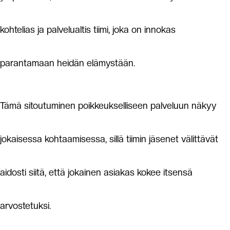
kohtelias ja palvelualtis tiimi, joka on innokas
parantamaan heidän elämystään.
Tämä sitoutuminen poikkeukselliseen palveluun näkyy
jokaisessa kohtaamisessa, sillä tiimin jäsenet välittävät
aidosti siitä, että jokainen asiakas kokee itsensä
arvostetuksi.