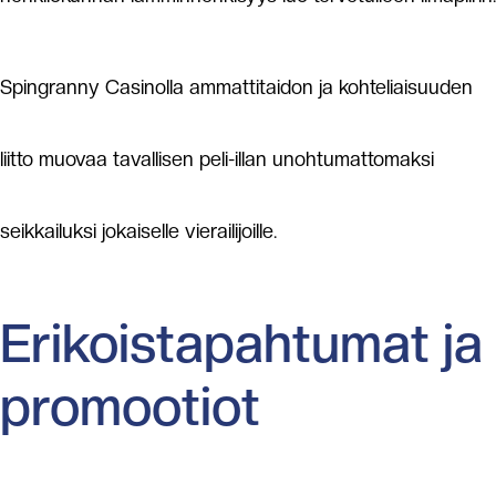
Spingranny Casinolla ammattitaidon ja kohteliaisuuden
liitto muovaa tavallisen peli-illan unohtumattomaksi
seikkailuksi jokaiselle vierailijoille.
Erikoistapahtumat ja
promootiot