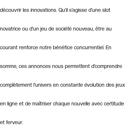
découvrir les innovations. Qu’il s’agisse d’une slot
novatrice ou d’un jeu de société nouveau, être au
courant renforce notre bénéfice concurrentiel. En
somme, ces annonces nous permettent d’comprendre
complètement l’univers en constante évolution des jeux
en ligne et de maîtriser chaque nouvelle avec certitude
et ferveur.