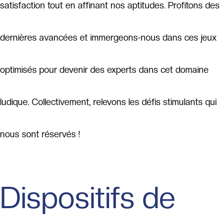
satisfaction tout en affinant nos aptitudes. Profitons des
dernières avancées et immergeons-nous dans ces jeux
optimisés pour devenir des experts dans cet domaine
ludique. Collectivement, relevons les défis stimulants qui
nous sont réservés !
Dispositifs de