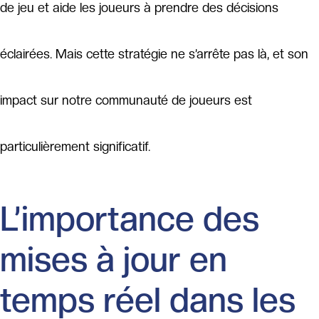
de jeu et aide les joueurs à prendre des décisions
éclairées. Mais cette stratégie ne s’arrête pas là, et son
impact sur notre communauté de joueurs est
particulièrement significatif.
L’importance des
mises à jour en
temps réel dans les