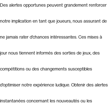
Des alertes opportunes peuvent grandement renforcer
notre implication en tant que joueurs, nous assurant de
ne jamais rater d’chances intéressantes. Ces mises à
jour nous tiennent informés des sorties de jeux, des
compétitions ou des changements susceptibles
d’optimiser notre expérience ludique. Obtenir des alertes
instantanées concernant les nouveautés ou les