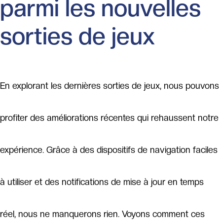
parmi les nouvelles
sorties de jeux
En explorant les dernières sorties de jeux, nous pouvons
profiter des améliorations récentes qui rehaussent notre
expérience. Grâce à des dispositifs de navigation faciles
à utiliser et des notifications de mise à jour en temps
réel, nous ne manquerons rien. Voyons comment ces