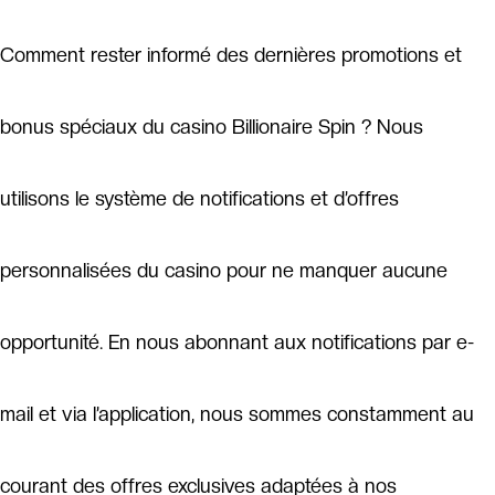
Comment rester informé des dernières promotions et
bonus spéciaux du casino Billionaire Spin ? Nous
utilisons le système de notifications et d’offres
personnalisées du casino pour ne manquer aucune
opportunité. En nous abonnant aux notifications par e-
mail et via l’application, nous sommes constamment au
courant des offres exclusives adaptées à nos