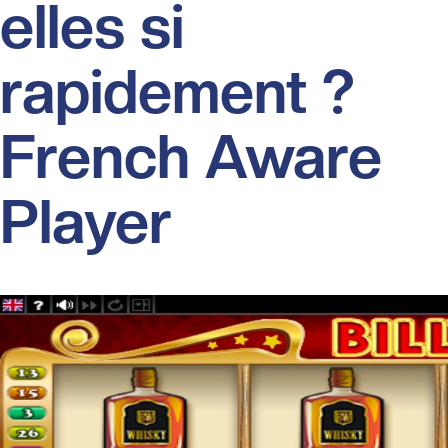
elles si
rapidement ?
French Aware
Player