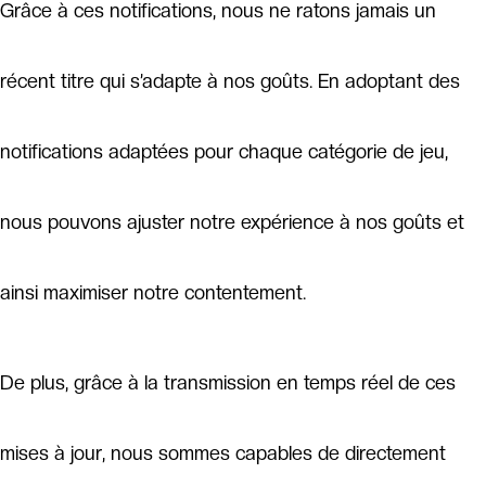
Grâce à ces notifications, nous ne ratons jamais un
récent titre qui s’adapte à nos goûts. En adoptant des
notifications adaptées pour chaque catégorie de jeu,
nous pouvons ajuster notre expérience à nos goûts et
ainsi maximiser notre contentement.
De plus, grâce à la transmission en temps réel de ces
mises à jour, nous sommes capables de directement