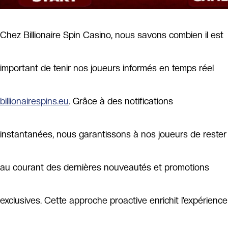
Chez Billionaire Spin Casino, nous savons combien il est
important de tenir nos joueurs informés en temps réel
billionairespins.eu
. Grâce à des notifications
instantanées, nous garantissons à nos joueurs de rester
au courant des dernières nouveautés et promotions
exclusives. Cette approche proactive enrichit l’expérience