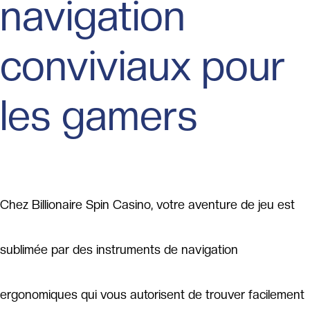
navigation
conviviaux pour
les gamers
Chez Billionaire Spin Casino, votre aventure de jeu est
sublimée par des instruments de navigation
ergonomiques qui vous autorisent de trouver facilement