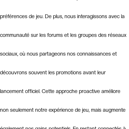
préférences de jeu. De plus, nous interagissons avec la
communauté sur les forums et les groupes des réseaux
sociaux, où nous partageons nos connaissances et
découvrons souvent les promotions avant leur
lancement officiel. Cette approche proactive améliore
non seulement notre expérience de jeu, mais augmente
également nos gains potentiels. En restant connectés à