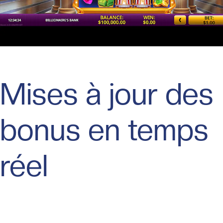
Mises à jour des
bonus en temps
réel