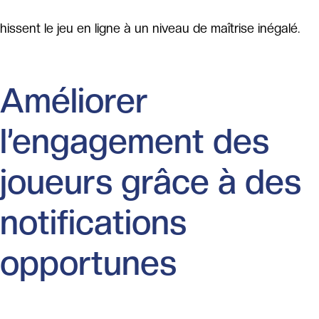
hissent le jeu en ligne à un niveau de maîtrise inégalé.
Améliorer
l’engagement des
joueurs grâce à des
notifications
opportunes