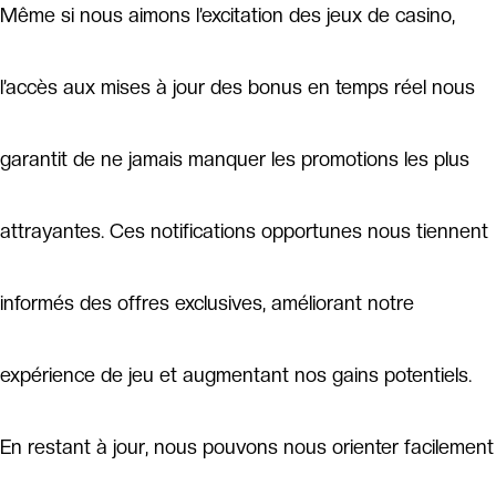
Même si nous aimons l’excitation des jeux de casino,
l’accès aux mises à jour des bonus en temps réel nous
garantit de ne jamais manquer les promotions les plus
attrayantes. Ces notifications opportunes nous tiennent
informés des offres exclusives, améliorant notre
expérience de jeu et augmentant nos gains potentiels.
En restant à jour, nous pouvons nous orienter facilement