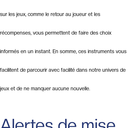
sur les jeux, comme le retour au joueur et les
récompenses, vous permettent de faire des choix
informés en un instant. En somme, ces instruments vous
facilitent de parcourir avec facilité dans notre univers de
jeux et de ne manquer aucune nouvelle.
Alertes de mise