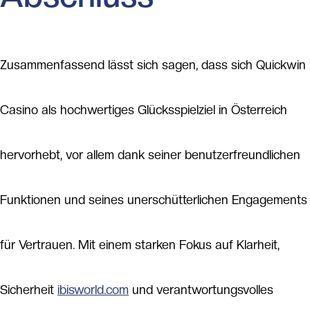
Zusammenfassend lässt sich sagen, dass sich Quickwin
Casino als hochwertiges Glücksspielziel in Österreich
hervorhebt, vor allem dank seiner benutzerfreundlichen
Funktionen und seines unerschütterlichen Engagements
für Vertrauen. Mit einem starken Fokus auf Klarheit,
Sicherheit
ibisworld.com
und verantwortungsvolles