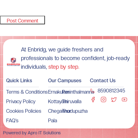
At Enbridg, we guide freshers and
professionals to become confident, job-ready
individuals,
step by step.
Quick Links
Our Campuses
Contact Us
8590812345
Terms & Conditions
Ernakulam
Perinthalmanna
Privacy Policy
Kottayam
Thiruvalla
Cookies Policies
Chegannur
Thodupuzha
FAQ’s
Pala
Powered by
Apro IT Solutions