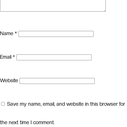
Name
*
Email
*
Website
Save my name, email, and website in this browser for
the next time I comment.