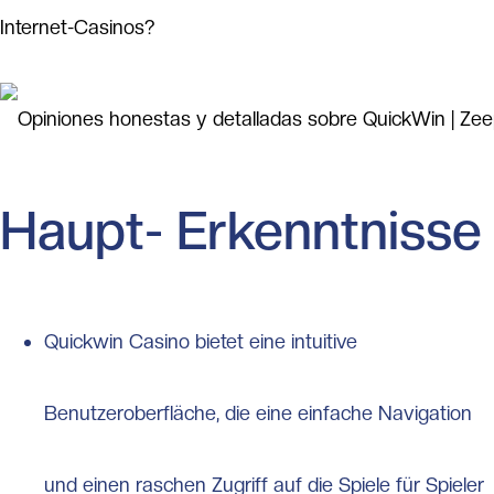
Internet-Casinos?
Haupt- Erkenntnisse
Quickwin Casino bietet eine intuitive
Benutzeroberfläche, die eine einfache Navigation
und einen raschen Zugriff auf die Spiele für Spieler