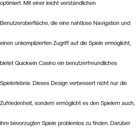
optimiert. Mit einer leicht verständlichen
Benutzeroberfläche, die eine nahtlose Navigation und
einen unkomplizierten Zugriff auf die Spiele ermöglicht,
bietet Quickwin Casino ein benutzerfreundliches
Spielerlebnis. Dieses Design verbessert nicht nur die
Zufriedenheit, sondern ermöglicht es den Spielern auch,
ihre bevorzugten Spiele problemlos zu finden. Darüber