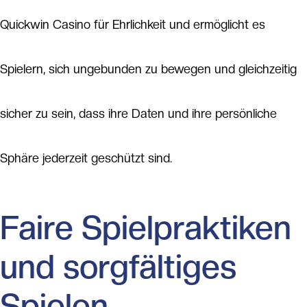
Quickwin Casino für Ehrlichkeit und ermöglicht es
Spielern, sich ungebunden zu bewegen und gleichzeitig
sicher zu sein, dass ihre Daten und ihre persönliche
Sphäre jederzeit geschützt sind.
Faire Spielpraktiken
und sorgfältiges
Spielen