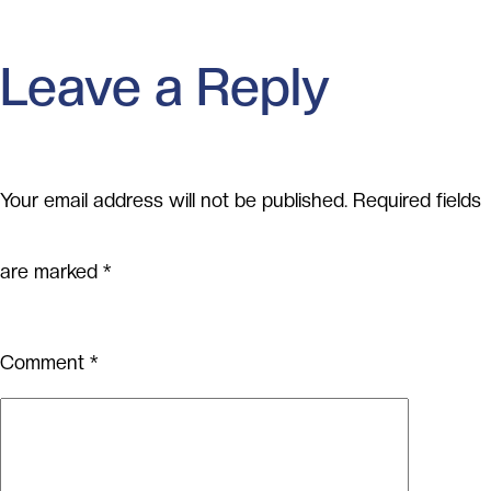
Leave a Reply
Your email address will not be published.
Required fields
are marked
*
Comment
*