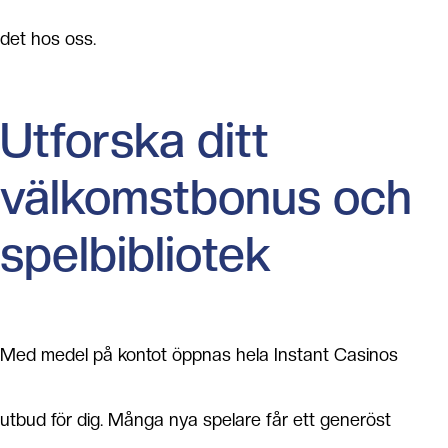
det hos oss.
Utforska ditt
välkomstbonus och
spelbibliotek
Med medel på kontot öppnas hela Instant Casinos
utbud för dig. Många nya spelare får ett generöst