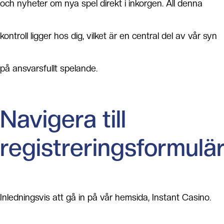
och nyheter om nya spel direkt i inkorgen. All denna
kontroll ligger hos dig, vilket är en central del av vår syn
på ansvarsfullt spelande.
Navigera till
registreringsformulä
Inledningsvis att gå in på vår hemsida, Instant Casino.