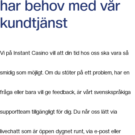
har behov med vår
kundtjänst
Vi på Instant Casino vill att din tid hos oss ska vara så
smidig som möjligt. Om du stöter på ett problem, har en
fråga eller bara vill ge feedback, är vårt svenskspråkiga
supportteam tillgängligt för dig. Du når oss lätt via
livechatt som är öppen dygnet runt, via e-post eller