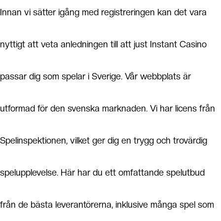
Innan vi sätter igång med registreringen kan det vara
nyttigt att veta anledningen till att just Instant Casino
passar dig som spelar i Sverige. Vår webbplats är
utformad för den svenska marknaden. Vi har licens från
Spelinspektionen, vilket ger dig en trygg och trovärdig
spelupplevelse. Här har du ett omfattande spelutbud
från de bästa leverantörerna, inklusive många spel som