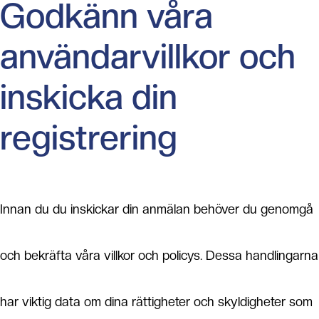
Godkänn våra
användarvillkor och
inskicka din
registrering
Innan du du inskickar din anmälan behöver du genomgå
och bekräfta våra villkor och policys. Dessa handlingarna
har viktig data om dina rättigheter och skyldigheter som