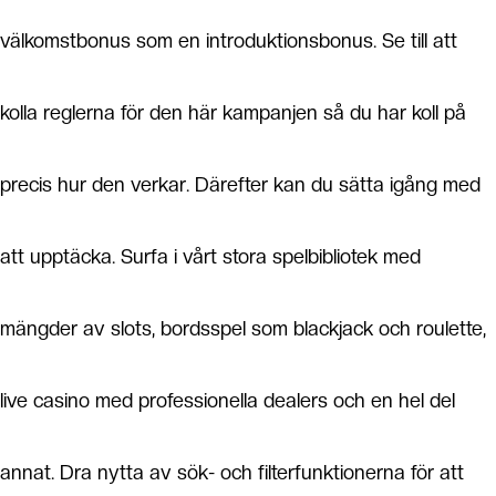
välkomstbonus som en introduktionsbonus. Se till att
kolla reglerna för den här kampanjen så du har koll på
precis hur den verkar. Därefter kan du sätta igång med
att upptäcka. Surfa i vårt stora spelbibliotek med
mängder av slots, bordsspel som blackjack och roulette,
live casino med professionella dealers och en hel del
annat. Dra nytta av sök- och filterfunktionerna för att