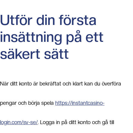
Utför din första
insättning på ett
säkert sätt
När ditt konto är bekräftat och klart kan du överföra
pengar och börja spela
https://instantcasino-
login.com/sv-se/
. Logga in på ditt konto och gå till