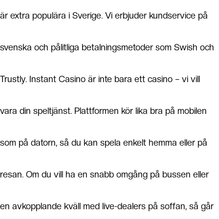
är extra populära i Sverige. Vi erbjuder kundservice på
svenska och pålitliga betalningsmetoder som Swish och
Trustly. Instant Casino är inte bara ett casino – vi vill
vara din speltjänst. Plattformen kör lika bra på mobilen
som på datorn, så du kan spela enkelt hemma eller på
resan. Om du vill ha en snabb omgång på bussen eller
en avkopplande kväll med live-dealers på soffan, så går