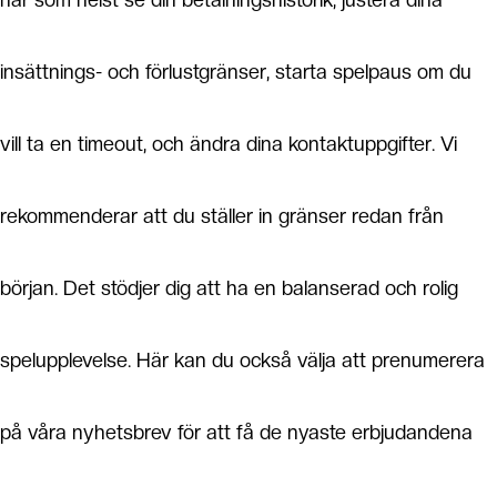
insättnings- och förlustgränser, starta spelpaus om du
vill ta en timeout, och ändra dina kontaktuppgifter. Vi
rekommenderar att du ställer in gränser redan från
början. Det stödjer dig att ha en balanserad och rolig
spelupplevelse. Här kan du också välja att prenumerera
på våra nyhetsbrev för att få de nyaste erbjudandena