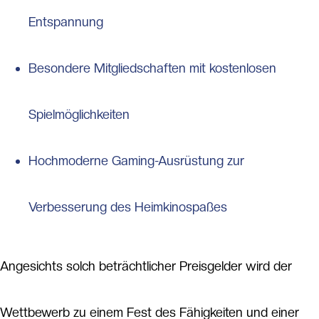
Entspannung
Besondere Mitgliedschaften mit kostenlosen
Spielmöglichkeiten
Hochmoderne Gaming-Ausrüstung zur
Verbesserung des Heimkinospaßes
Angesichts solch beträchtlicher Preisgelder wird der
Wettbewerb zu einem Fest des Fähigkeiten und einer