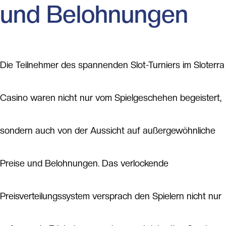
und Belohnungen
Die Teilnehmer des spannenden Slot-Turniers im Sloterra
Casino waren nicht nur vom Spielgeschehen begeistert,
sondern auch von der Aussicht auf außergewöhnliche
Preise und Belohnungen. Das verlockende
Preisverteilungssystem versprach den Spielern nicht nur