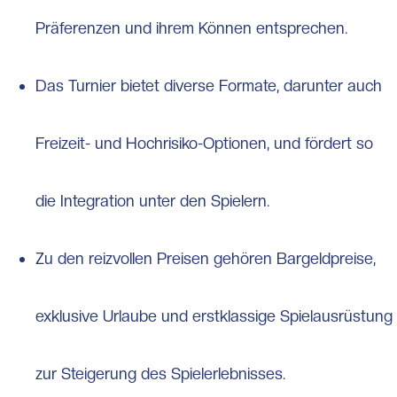
Präferenzen und ihrem Können entsprechen.
Das Turnier bietet diverse Formate, darunter auch
Freizeit- und Hochrisiko-Optionen, und fördert so
die Integration unter den Spielern.
Zu den reizvollen Preisen gehören Bargeldpreise,
exklusive Urlaube und erstklassige Spielausrüstung
zur Steigerung des Spielerlebnisses.