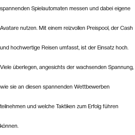
spannenden Spielautomaten messen und dabei eigene
Avatare nutzen. Mit einem reizvollen Preispool, der Cash
und hochwertige Reisen umfasst, ist der Einsatz hoch.
Viele überlegen, angesichts der wachsenden Spannung,
wie sie an diesen spannenden Wettbewerben
teilnehmen und welche Taktiken zum Erfolg führen
können.