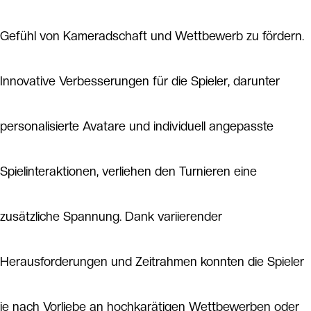
Gefühl von Kameradschaft und Wettbewerb zu fördern.
Innovative Verbesserungen für die Spieler, darunter
personalisierte Avatare und individuell angepasste
Spielinteraktionen, verliehen den Turnieren eine
zusätzliche Spannung. Dank variierender
Herausforderungen und Zeitrahmen konnten die Spieler
je nach Vorliebe an hochkarätigen Wettbewerben oder