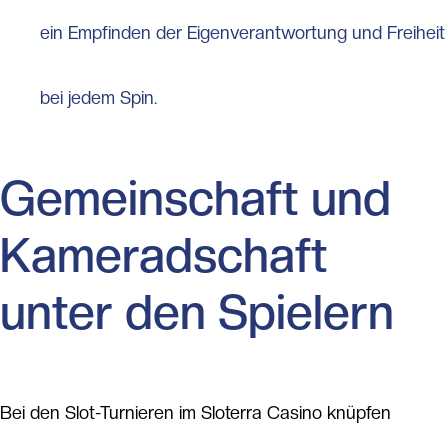
ein Empfinden der Eigenverantwortung und Freiheit
bei jedem Spin.
Gemeinschaft und
Kameradschaft
unter den Spielern
Bei den Slot-Turnieren im Sloterra Casino knüpfen