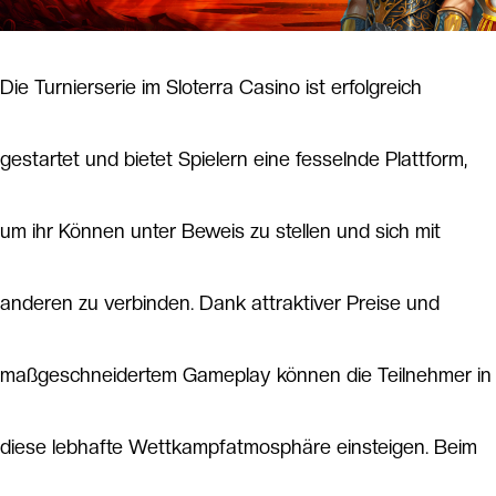
Die Turnierserie im Sloterra Casino ist erfolgreich
gestartet und bietet Spielern eine fesselnde Plattform,
um ihr Können unter Beweis zu stellen und sich mit
anderen zu verbinden. Dank attraktiver Preise und
maßgeschneidertem Gameplay können die Teilnehmer in
diese lebhafte Wettkampfatmosphäre einsteigen. Beim