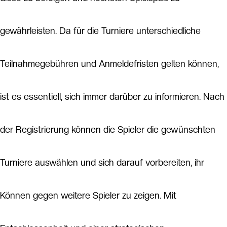
gewährleisten. Da für die Turniere unterschiedliche
Teilnahmegebühren und Anmeldefristen gelten können,
ist es essentiell, sich immer darüber zu informieren. Nach
der Registrierung können die Spieler die gewünschten
Turniere auswählen und sich darauf vorbereiten, ihr
Können gegen weitere Spieler zu zeigen. Mit