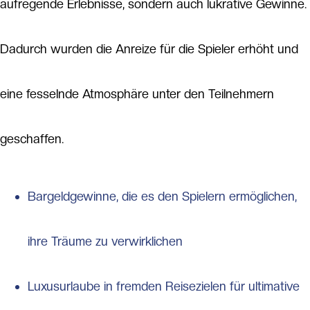
aufregende Erlebnisse, sondern auch lukrative Gewinne.
Dadurch wurden die Anreize für die Spieler erhöht und
eine fesselnde Atmosphäre unter den Teilnehmern
geschaffen.
Bargeldgewinne, die es den Spielern ermöglichen,
ihre Träume zu verwirklichen
Luxusurlaube in fremden Reisezielen für ultimative