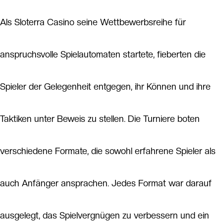
Als Sloterra Casino seine Wettbewerbsreihe für
anspruchsvolle Spielautomaten startete, fieberten die
Spieler der Gelegenheit entgegen, ihr Können und ihre
Taktiken unter Beweis zu stellen. Die Turniere boten
verschiedene Formate, die sowohl erfahrene Spieler als
auch Anfänger ansprachen. Jedes Format war darauf
ausgelegt, das Spielvergnügen zu verbessern und ein