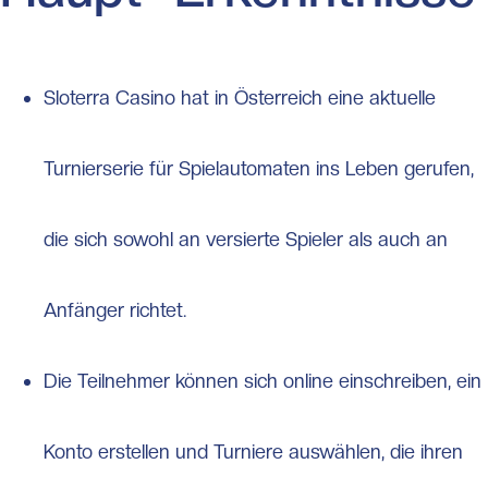
Sloterra Casino hat in Österreich eine aktuelle
Turnierserie für Spielautomaten ins Leben gerufen,
die sich sowohl an versierte Spieler als auch an
Anfänger richtet.
Die Teilnehmer können sich online einschreiben, ein
Konto erstellen und Turniere auswählen, die ihren