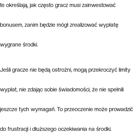
te określają, jak często gracz musi zainwestować
bonusem, zanim będzie mógł zrealizować wypłatę
wygrane środki.
Jeśli gracze nie będą ostrożni, mogą przekroczyć limity
wypłat, nie zdając sobie świadomości, że nie spełnili
jeszcze tych wymagań. To przeoczenie może prowadzić
do frustracji i dłuższego oczekiwania na środki.