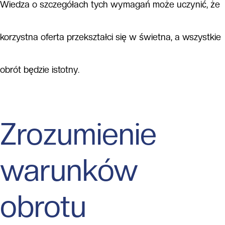
Wiedza o szczegółach tych wymagań może uczynić, że
korzystna oferta przekształci się w świetna, a wszystkie
obrót będzie istotny.
Zrozumienie
warunków
obrotu