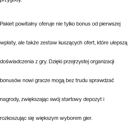
Pakiet powitalny oferuje nie tylko bonus od pierwszej
wpłaty, ale także zestaw kuszących ofert, które ulepszą
doświadczenia z gry. Dzięki przejrzystej organizacji
bonusów nowi gracze mogą bez trudu sprawdzać
nagrody, zwiększając swój startowy depozyt i
rozkoszując się większym wyborem gier.