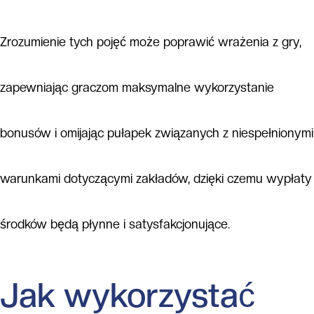
Zrozumienie tych pojęć może poprawić wrażenia z gry,
zapewniając graczom maksymalne wykorzystanie
bonusów i omijając pułapek związanych z niespełnionymi
warunkami dotyczącymi zakładów, dzięki czemu wypłaty
środków będą płynne i satysfakcjonujące.
Jak wykorzystać