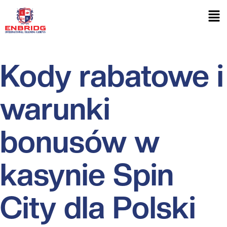
Kody rabatowe i
warunki
bonusów w
kasynie Spin
City dla Polski