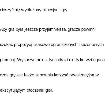
cieszyć się wydłużonymi sesjami gry.
Aby gra była jeszcze przyjemniejsza, gracze powinni
szukać propozycji czasowo ograniczonych i sezonowych
promocji. Wykorzystanie z tych okazji nie tylko wzbogaca
czas gry, ale także zapewnia korzyść rywalizacyjną w
ekscytującym otoczeniu gier.