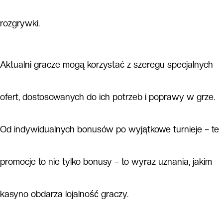
rozgrywki.
Aktualni gracze mogą korzystać z szeregu specjalnych
ofert, dostosowanych do ich potrzeb i poprawy w grze.
Od indywidualnych bonusów po wyjątkowe turnieje – te
promocje to nie tylko bonusy – to wyraz uznania, jakim
kasyno obdarza lojalność graczy.