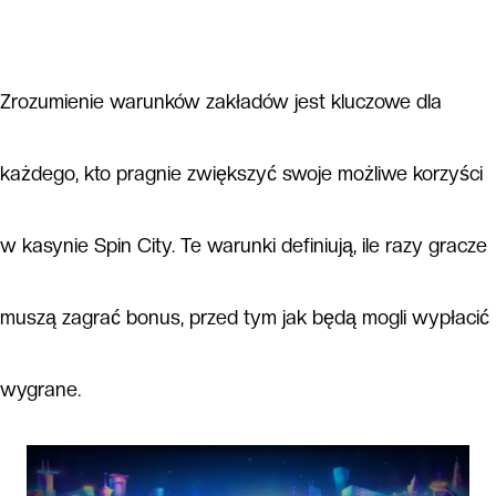
Zrozumienie warunków zakładów jest kluczowe dla
każdego, kto pragnie zwiększyć swoje możliwe korzyści
w kasynie Spin City. Te warunki definiują, ile razy gracze
muszą zagrać bonus, przed tym jak będą mogli wypłacić
wygrane.