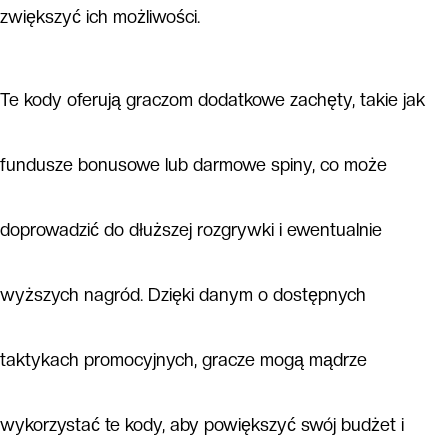
zwiększyć ich możliwości.
Te kody oferują graczom dodatkowe zachęty, takie jak
fundusze bonusowe lub darmowe spiny, co może
doprowadzić do dłuższej rozgrywki i ewentualnie
wyższych nagród. Dzięki danym o dostępnych
taktykach promocyjnych, gracze mogą mądrze
wykorzystać te kody, aby powiększyć swój budżet i