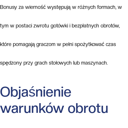
Bonusy za wierność występują w różnych formach, w
tym w postaci zwrotu gotówki i bezpłatnych obrotów,
które pomagają graczom w pełni spożytkować czas
spędzony przy grach stołowych lub maszynach.
Objaśnienie
warunków obrotu