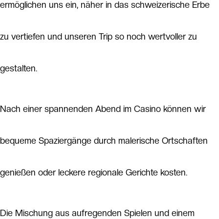
ermöglichen uns ein, näher in das schweizerische Erbe
zu vertiefen und unseren Trip so noch wertvoller zu
gestalten.
Nach einer spannenden Abend im Casino können wir
bequeme Spaziergänge durch malerische Ortschaften
genießen oder leckere regionale Gerichte kosten.
Die Mischung aus aufregenden Spielen und einem