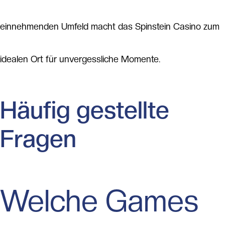
einnehmenden Umfeld macht das Spinstein Casino zum
idealen Ort für unvergessliche Momente.
Häufig gestellte
Fragen
Welche Games