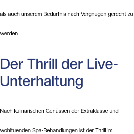
als auch unserem Bedürfnis nach Vergnügen gerecht zu
werden.
Der Thrill der Live-
Unterhaltung
Nach kulinarischen Genüssen der Extraklasse und
wohltuenden Spa-Behandlungen ist der Thrill im