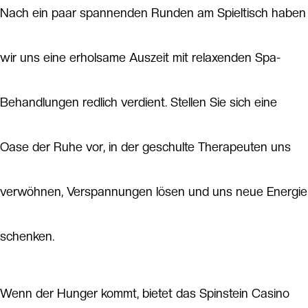
Nach ein paar spannenden Runden am Spieltisch haben
wir uns eine erholsame Auszeit mit relaxenden Spa-
Behandlungen redlich verdient. Stellen Sie sich eine
Oase der Ruhe vor, in der geschulte Therapeuten uns
verwöhnen, Verspannungen lösen und uns neue Energie
schenken.
Wenn der Hunger kommt, bietet das Spinstein Casino