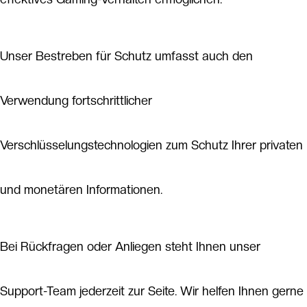
Unser Bestreben für Schutz umfasst auch den
Verwendung fortschrittlicher
Verschlüsselungstechnologien zum Schutz Ihrer privaten
und monetären Informationen.
Bei Rückfragen oder Anliegen steht Ihnen unser
Support-Team jederzeit zur Seite. Wir helfen Ihnen gerne