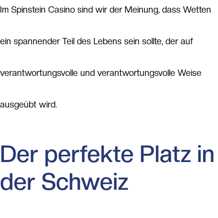
Im Spinstein Casino sind wir der Meinung, dass Wetten
ein spannender Teil des Lebens sein sollte, der auf
verantwortungsvolle und verantwortungsvolle Weise
ausgeübt wird.
Der perfekte Platz in
der Schweiz