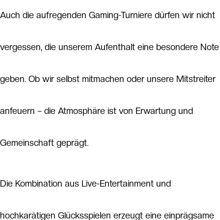
Auch die aufregenden Gaming-Turniere dürfen wir nicht
vergessen, die unserem Aufenthalt eine besondere Note
geben. Ob wir selbst mitmachen oder unsere Mitstreiter
anfeuern – die Atmosphäre ist von Erwartung und
Gemeinschaft geprägt.
Die Kombination aus Live-Entertainment und
hochkarätigen Glücksspielen erzeugt eine einprägsame