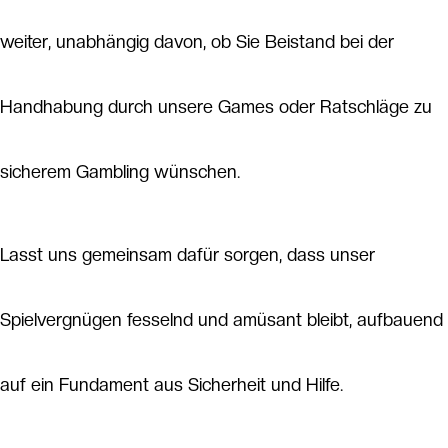
weiter, unabhängig davon, ob Sie Beistand bei der
Handhabung durch unsere Games oder Ratschläge zu
sicherem Gambling wünschen.
Lasst uns gemeinsam dafür sorgen, dass unser
Spielvergnügen fesselnd und amüsant bleibt, aufbauend
auf ein Fundament aus Sicherheit und Hilfe.