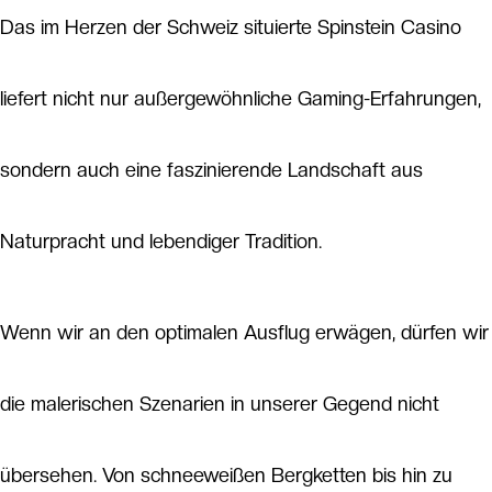
Das im Herzen der Schweiz situierte Spinstein Casino
liefert nicht nur außergewöhnliche Gaming-Erfahrungen,
sondern auch eine faszinierende Landschaft aus
Naturpracht und lebendiger Tradition.
Wenn wir an den optimalen Ausflug erwägen, dürfen wir
die malerischen Szenarien in unserer Gegend nicht
übersehen. Von schneeweißen Bergketten bis hin zu