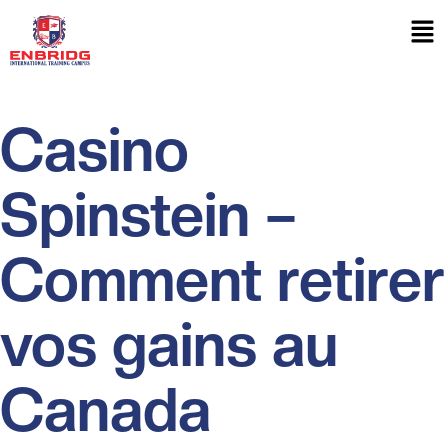
Casino
Spinstein –
Comment retirer
vos gains au
Canada