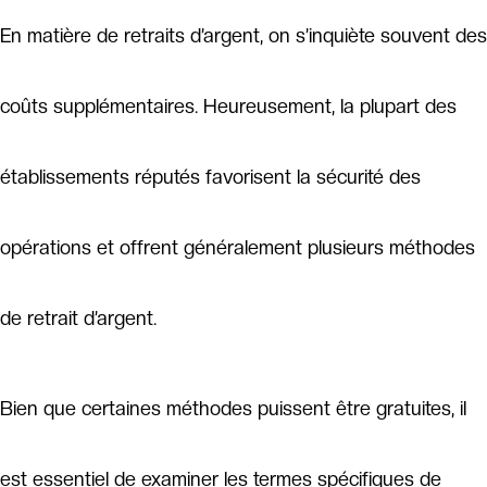
En matière de retraits d’argent, on s’inquiète souvent des
coûts supplémentaires. Heureusement, la plupart des
établissements réputés favorisent la sécurité des
opérations et offrent généralement plusieurs méthodes
de retrait d’argent.
Bien que certaines méthodes puissent être gratuites, il
est essentiel de examiner les termes spécifiques de