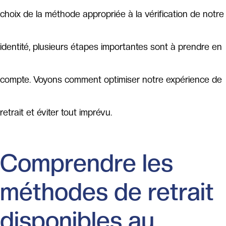
choix de la méthode appropriée à la vérification de notre
identité, plusieurs étapes importantes sont à prendre en
compte. Voyons comment optimiser notre expérience de
retrait et éviter tout imprévu.
Comprendre les
méthodes de retrait
disponibles au