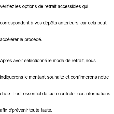
vérifiez les options de retrait accessibles qui
correspondent à vos dépôts antérieurs, car cela peut
accélérer le procédé.
Après avoir sélectionné le mode de retrait, nous
indiquerons le montant souhaité et confirmerons notre
choix. Il est essentiel de bien contrôler ces informations
afin d’prévenir toute faute.