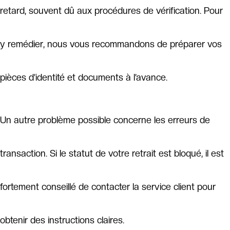
retard, souvent dû aux procédures de vérification. Pour
y remédier, nous vous recommandons de préparer vos
pièces d’identité et documents à l’avance.
Un autre problème possible concerne les erreurs de
transaction. Si le statut de votre retrait est bloqué, il est
fortement conseillé de contacter la service client pour
obtenir des instructions claires.