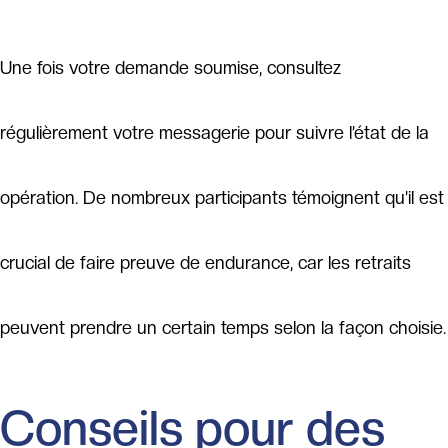
Une fois votre demande soumise, consultez
régulièrement votre messagerie pour suivre l’état de la
opération. De nombreux participants témoignent qu’il est
crucial de faire preuve de endurance, car les retraits
peuvent prendre un certain temps selon la façon choisie.
Conseils pour des