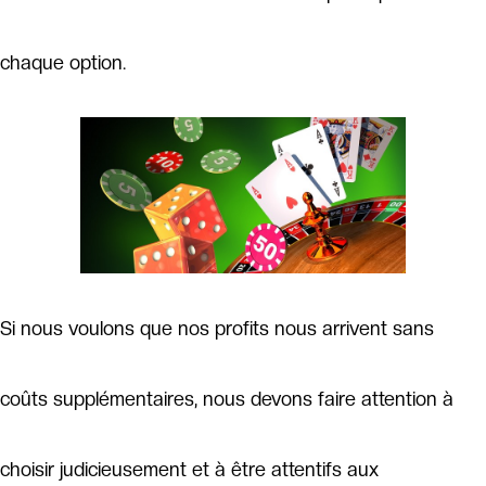
chaque option.
Si nous voulons que nos profits nous arrivent sans
coûts supplémentaires, nous devons faire attention à
choisir judicieusement et à être attentifs aux