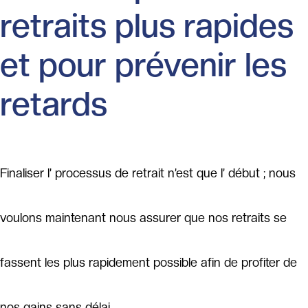
retraits plus rapides
et pour prévenir les
retards
Finaliser l’ processus de retrait n’est que l’ début ; nous
voulons maintenant nous assurer que nos retraits se
fassent les plus rapidement possible afin de profiter de
nos gains sans délai.