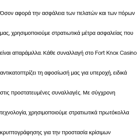
Όσον αφορά την ασφάλεια των πελατών και των πόρων
μας, χρησιμοποιούμε στρατιωτικά μέτρα ασφαλείας που
είναι απαράμιλλα. Κάθε συναλλαγή στο Fort Knox Casino
αντικατοπτρίζει τη αφοσίωσή μας για υπεροχή, ειδικά
στις προστατευμένες συναλλαγές. Με σύγχρονη
τεχνολογία, χρησιμοποιούμε στρατιωτικά πρωτόκολλα
κρυπτογράφησης για την προστασία κρίσιμων