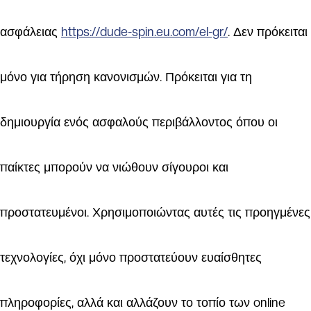
ασφάλειας
https://dude-spin.eu.com/el-gr/
. Δεν πρόκειται
μόνο για τήρηση κανονισμών. Πρόκειται για τη
δημιουργία ενός ασφαλούς περιβάλλοντος όπου οι
παίκτες μπορούν να νιώθουν σίγουροι και
προστατευμένοι. Χρησιμοποιώντας αυτές τις προηγμένες
τεχνολογίες, όχι μόνο προστατεύουν ευαίσθητες
πληροφορίες, αλλά και αλλάζουν το τοπίο των online