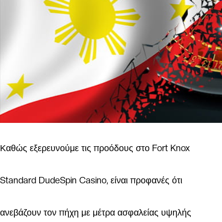
Καθώς εξερευνούμε τις προόδους στο Fort Knox
Standard DudeSpin Casino, είναι προφανές ότι
ανεβάζουν τον πήχη με μέτρα ασφαλείας υψηλής