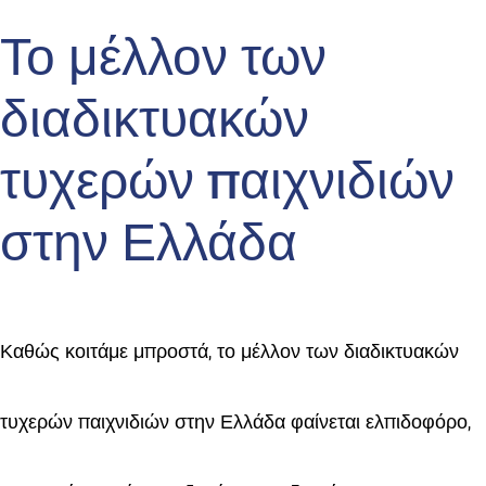
Το μέλλον των
διαδικτυακών
τυχερών παιχνιδιών
στην Ελλάδα
Καθώς κοιτάμε μπροστά, το μέλλον των διαδικτυακών
τυχερών παιχνιδιών στην Ελλάδα φαίνεται ελπιδοφόρο,