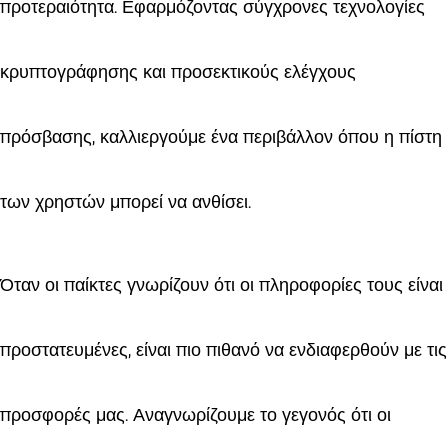
προτεραιότητα. Εφαρμόζοντας σύγχρονες τεχνολογίες
κρυπτογράφησης και προσεκτικούς ελέγχους
πρόσβασης, καλλιεργούμε ένα περιβάλλον όπου η πίστη
των χρηστών μπορεί να ανθίσει.
Όταν οι παίκτες γνωρίζουν ότι οι πληροφορίες τους είναι
προστατευμένες, είναι πιο πιθανό να ενδιαφερθούν με τις
προσφορές μας. Αναγνωρίζουμε το γεγονός ότι οι