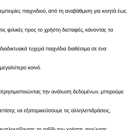
εμπειρίες παιχνιδιού, από τη αναβάθμιση για κινητά έως
τις φιλικές προς το χρήστη διεπαφές, κάνοντας τα
διαδικτυακά τυχερά παιχνίδια διαθέσιμα σε ένα
μεγαλύτερο κοινό.
Χρησιμοποιώντας την ανάλυση δεδομένων, μπορούμε
επίσης να εξατομικεύσουμε τις αλληλεπιδράσεις,
εμπλουτίζοντας το ταξίδι του χρήστη, τηρώντας