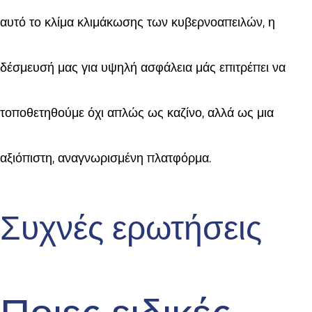
αυτό το κλίμα κλιμάκωσης των κυβερνοαπειλών, η
δέσμευσή μας για υψηλή ασφάλεια μάς επιτρέπει να
τοποθετηθούμε όχι απλώς ως καζίνο, αλλά ως μια
αξιόπιστη, αναγνωρισμένη πλατφόρμα.
Συχνές ερωτήσεις