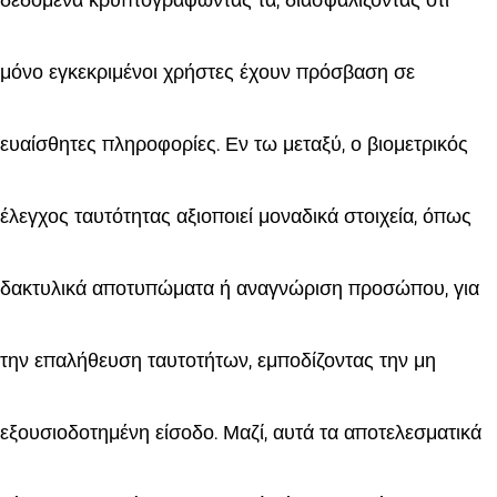
μόνο εγκεκριμένοι χρήστες έχουν πρόσβαση σε
ευαίσθητες πληροφορίες. Εν τω μεταξύ, ο βιομετρικός
έλεγχος ταυτότητας αξιοποιεί μοναδικά στοιχεία, όπως
δακτυλικά αποτυπώματα ή αναγνώριση προσώπου, για
την επαλήθευση ταυτοτήτων, εμποδίζοντας την μη
εξουσιοδοτημένη είσοδο. Μαζί, αυτά τα αποτελεσματικά