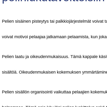
Pelien sisäinen pisteytys tai palkkiojärjestelmät voivat 
voivat motivoi pelaajaa jatkamaan pelaamista, kun jokai
Pelien laatu ja oikeudenmukaisuus. Tämä kappale käsitt
sisältöä. Oikeudenmukaisen kokemuksen ymmärtäminen on
Pelien sisällön organisointi vaikuttaa pelaajien kokem