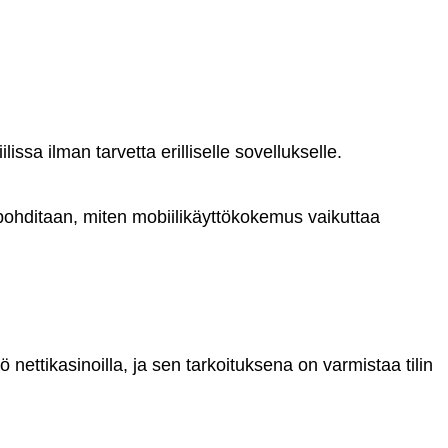
sa ilman tarvetta erilliselle sovellukselle.
 pohditaan, miten mobiilikäyttökokemus vaikuttaa
 nettikasinoilla, ja sen tarkoituksena on varmistaa tilin