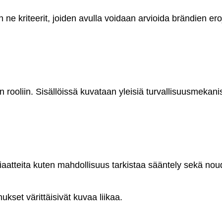
ne kriteerit, joiden avulla voidaan arvioida brändien eroj
ooliin. Sisällöissä kuvataan yleisiä turvallisuusmekanism
riaatteita kuten mahdollisuus tarkistaa sääntely sekä n
ukset värittäisivät kuvaa liikaa.