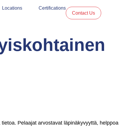
Locations
Certifications
Contact Us
tyiskohtainen
ä tietoa. Pelaajat arvostavat läpinäkyvyyttä, helppoa