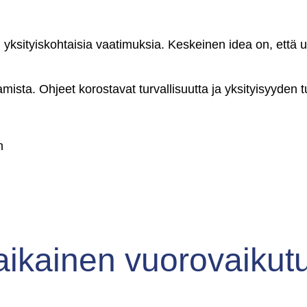
n yksityiskohtaisia vaatimuksia. Keskeinen idea on, että 
mista. Ohjeet korostavat turvallisuutta ja yksityisyyden 
n
iaikainen vuorovaikut