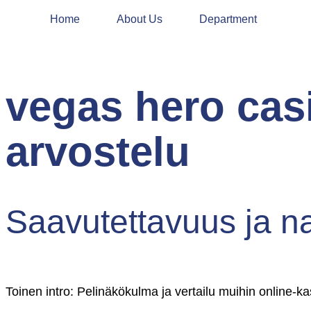
Home
About Us
Department
vegas hero cas
arvostelu
Saavutettavuus ja navi
Toinen intro: Pelinäkökulma ja vertailu muihin online-kas