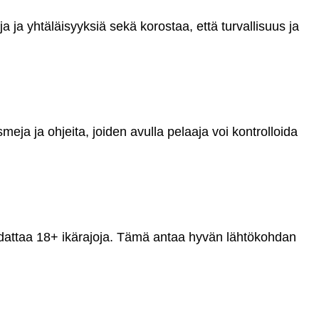
a ja yhtäläisyyksiä sekä korostaa, että turvallisuus ja
eja ja ohjeita, joiden avulla pelaaja voi kontrolloida
oudattaa 18+ ikärajoja. Tämä antaa hyvän lähtökohdan